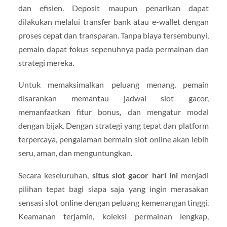
dan efisien. Deposit maupun penarikan dapat
dilakukan melalui transfer bank atau e-wallet dengan
proses cepat dan transparan. Tanpa biaya tersembunyi,
pemain dapat fokus sepenuhnya pada permainan dan
strategi mereka.
Untuk memaksimalkan peluang menang, pemain
disarankan memantau jadwal slot gacor,
memanfaatkan fitur bonus, dan mengatur modal
dengan bijak. Dengan strategi yang tepat dan platform
terpercaya, pengalaman bermain slot online akan lebih
seru, aman, dan menguntungkan.
Secara keseluruhan,
situs slot gacor hari ini
menjadi
pilihan tepat bagi siapa saja yang ingin merasakan
sensasi slot online dengan peluang kemenangan tinggi.
Keamanan terjamin, koleksi permainan lengkap,