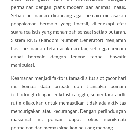
permainan dengan grafis modern dan animasi halus.
Setiap permainan dirancang agar pemain merasakan
pengalaman bermain yang imersif, dilengkapi efek
suara realistis yang menambah sensasi setiap putaran.
Sistem RNG (Random Number Generator) menjamin
hasil permainan tetap acak dan fair, sehingga pemain
dapat bermain dengan tenang tanpa khawatir
manipulasi.
Keamanan menjadi faktor utama di situs slot gacor hari
ini. Semua data pribadi dan transaksi pemain
terlindungi dengan enkripsi canggih, sementara audit
rutin dilakukan untuk memastikan tidak ada aktivitas
mencurigakan atau kecurangan. Dengan perlindungan
maksimal ini, pemain dapat fokus menikmati
permainan dan memaksimalkan peluang menang.