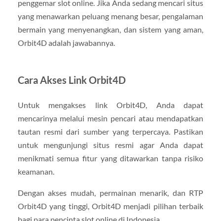
penggemar slot online. Jika Anda sedang mencari situs
yang menawarkan peluang menang besar, pengalaman
bermain yang menyenangkan, dan sistem yang aman,
Orbit4D adalah jawabannya.
Cara Akses Link Orbit4D
Untuk mengakses link Orbit4D, Anda dapat
mencarinya melalui mesin pencari atau mendapatkan
tautan resmi dari sumber yang terpercaya. Pastikan
untuk mengunjungi situs resmi agar Anda dapat
menikmati semua fitur yang ditawarkan tanpa risiko
keamanan.
Dengan akses mudah, permainan menarik, dan RTP
Orbit4D yang tinggi, Orbit4D menjadi pilihan terbaik
bagi para pencinta slot online di Indonesia.