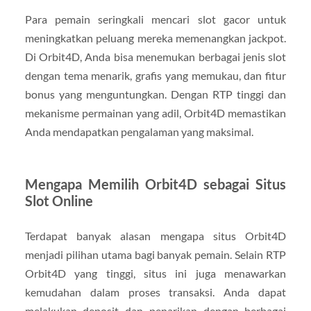
Para pemain seringkali mencari slot gacor untuk
meningkatkan peluang mereka memenangkan jackpot.
Di Orbit4D, Anda bisa menemukan berbagai jenis slot
dengan tema menarik, grafis yang memukau, dan fitur
bonus yang menguntungkan. Dengan RTP tinggi dan
mekanisme permainan yang adil, Orbit4D memastikan
Anda mendapatkan pengalaman yang maksimal.
Mengapa Memilih Orbit4D sebagai Situs
Slot Online
Terdapat banyak alasan mengapa situs Orbit4D
menjadi pilihan utama bagi banyak pemain. Selain RTP
Orbit4D yang tinggi, situs ini juga menawarkan
kemudahan dalam proses transaksi. Anda dapat
melakukan deposit dan penarikan dengan berbagai