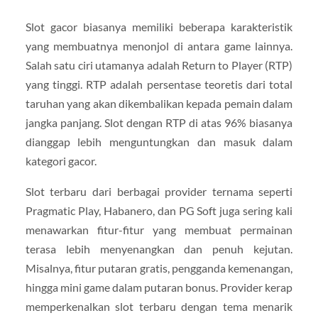
Slot gacor biasanya memiliki beberapa karakteristik
yang membuatnya menonjol di antara game lainnya.
Salah satu ciri utamanya adalah Return to Player (RTP)
yang tinggi. RTP adalah persentase teoretis dari total
taruhan yang akan dikembalikan kepada pemain dalam
jangka panjang. Slot dengan RTP di atas 96% biasanya
dianggap lebih menguntungkan dan masuk dalam
kategori gacor.
Slot terbaru dari berbagai provider ternama seperti
Pragmatic Play, Habanero, dan PG Soft juga sering kali
menawarkan fitur-fitur yang membuat permainan
terasa lebih menyenangkan dan penuh kejutan.
Misalnya, fitur putaran gratis, pengganda kemenangan,
hingga mini game dalam putaran bonus. Provider kerap
memperkenalkan slot terbaru dengan tema menarik