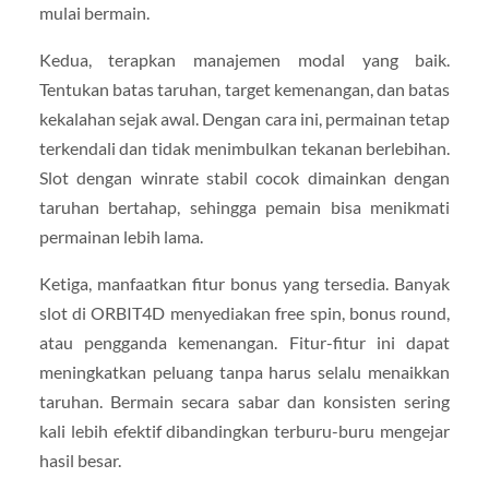
mulai bermain.
Kedua, terapkan manajemen modal yang baik.
Tentukan batas taruhan, target kemenangan, dan batas
kekalahan sejak awal. Dengan cara ini, permainan tetap
terkendali dan tidak menimbulkan tekanan berlebihan.
Slot dengan winrate stabil cocok dimainkan dengan
taruhan bertahap, sehingga pemain bisa menikmati
permainan lebih lama.
Ketiga, manfaatkan fitur bonus yang tersedia. Banyak
slot di ORBIT4D menyediakan free spin, bonus round,
atau pengganda kemenangan. Fitur-fitur ini dapat
meningkatkan peluang tanpa harus selalu menaikkan
taruhan. Bermain secara sabar dan konsisten sering
kali lebih efektif dibandingkan terburu-buru mengejar
hasil besar.