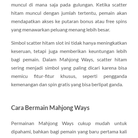
muncul di mana saja pada gulungan. Ketika scatter
hitam muncul dengan jumlah tertentu, pemain akan
mendapatkan akses ke putaran bonus atau free spins
yang menawarkan peluang menang lebih besar.
Simbol scatter hitam slot ini tidak hanya meningkatkan
keseruan, tetapi juga memberikan keuntungan lebih
bagi pemain. Dalam Mahjong Ways, scatter hitam
sering menjadi simbol yang paling dicari karena bisa
memicu fitur-fitur khusus, seperti pengganda
kemenangan dan spin gratis yang bisa berlipat ganda.
Cara Bermain Mahjong Ways
Permainan Mahjong Ways cukup mudah untuk
dipahami, bahkan bagi pemain yang baru pertama kali