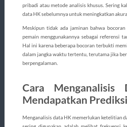
pribadi atau metode analisis khusus. Sering ka
data HK sebelumnya untuk meningkatkan akura
Meskipun tidak ada jaminan bahwa bocoran 
pemain menggunakannya sebagai referensi t
Hal ini karena beberapa bocoran terbukti memil
dalam jangka waktu tertentu, terutama jika be
berpengalaman.
Cara Menganalisis
Mendapatkan Prediks
Menganalisis data HK memerlukan ketelitian d
sering digunakan adalah melihat frekuensi 