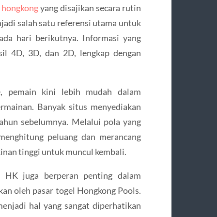
t hongkong
yang disajikan secara rutin
njadi salah satu referensi utama untuk
ada hari berikutnya. Informasi yang
sil 4D, 3D, dan 2D, lengkap dengan
e, pemain kini lebih mudah dalam
ermainan. Banyak situs menyediakan
tahun sebelumnya. Melalui pola yang
t menghitung peluang dan merancang
inan tinggi untuk muncul kembali.
ata HK juga berperan penting dalam
rkan oleh pasar togel Hongkong Pools.
menjadi hal yang sangat diperhatikan