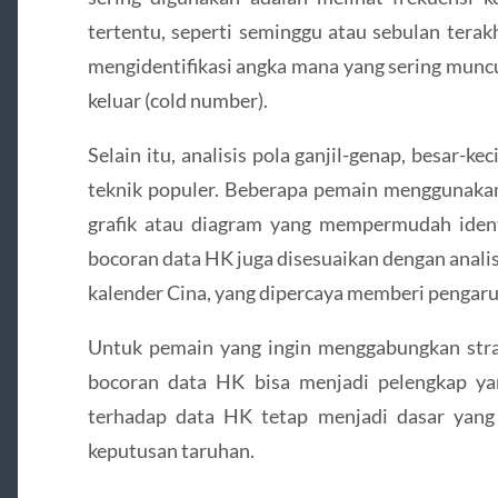
tertentu, seperti seminggu atau sebulan terak
mengidentifikasi angka mana yang sering muncu
keluar (cold number).
Selain itu, analisis pola ganjil-genap, besar-ke
teknik populer. Beberapa pemain menggunaka
grafik atau diagram yang mempermudah identi
bocoran data HK juga disesuaikan dengan anali
kalender Cina, yang dipercaya memberi pengaru
Untuk pemain yang ingin menggabungkan strate
bocoran data HK bisa menjadi pelengkap 
terhadap data HK tetap menjadi dasar yang
keputusan taruhan.