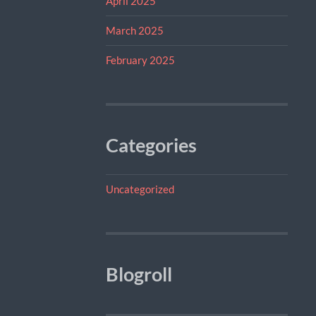
April 2025
March 2025
February 2025
Categories
Uncategorized
Blogroll