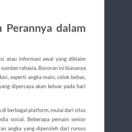
 Perannya dalam
i atau informasi awal yang diklaim
i sumber rahasia. Bocoran ini biasanya
si, seperti angka main, colok bebas,
yang dipercaya akan keluar pada hari
i berbagai platform, mulai dari situs
edia sosial. Beberapa pemain senior
an angka yang diperoleh dari rumus