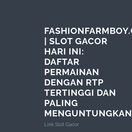
FASHIONFARMBOY
| SLOT GACOR
HARI INI:
DAFTAR
PERMAINAN
DENGAN RTP
TERTINGGI DAN
PALING
MENGUNTUNGKAN
Link Slot Gacor