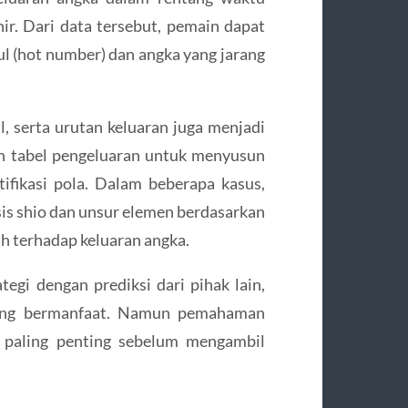
hir. Dari data tersebut, pemain dapat
l (hot number) dan angka yang jarang
cil, serta urutan keluaran juga menjadi
n tabel pengeluaran untuk menyusun
fikasi pola. Dalam beberapa kasus,
sis shio dan unsur elemen berdasarkan
h terhadap keluaran angka.
gi dengan prediksi dari pihak lain,
yang bermanfaat. Namun pemahaman
 paling penting sebelum mengambil