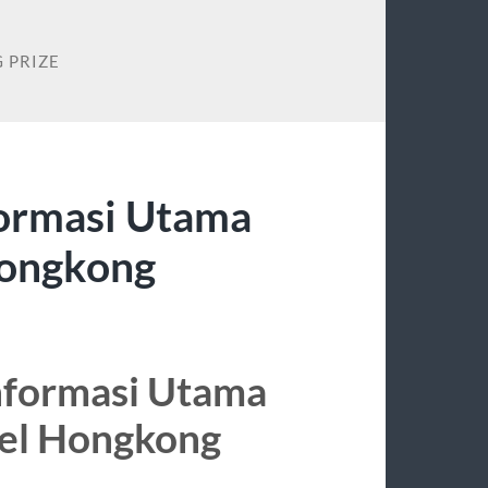
 PRIZE
ormasi Utama
Hongkong
nformasi Utama
el Hongkong