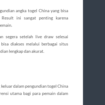
ngundian angka togel China yang bisa
Result ini sangat penting karena
pemain.
n segera setelah live draw selesai
a bisa diakses melalui berbagai situs
dian lengkap dan akurat.
 keluar dalam pengundian togel China
ferensi utama bagi para pemain dalam