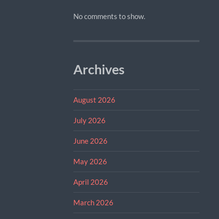
No comments to show.
Archives
August 2026
July 2026
June 2026
May 2026
April 2026
March 2026