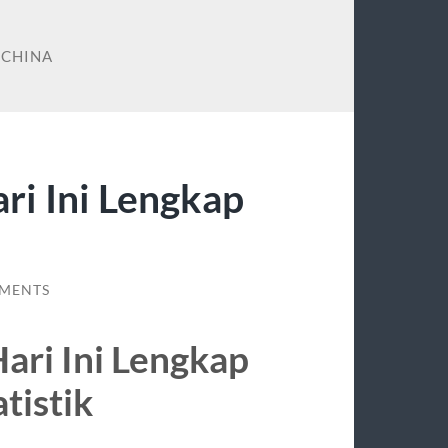
 CHINA
ri Ini Lengkap
MENTS
Hari Ini Lengkap
tistik