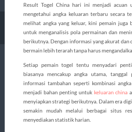
Result Togel China hari ini menjadi acuan
mengetahui angka keluaran terbaru secara te
melihat angka yang keluar, kini pemain jug
untuk menganalisis pola permainan dan meni
berikutnya. Dengan informasi yang akurat dan 
bermain lebih terarah tanpa harus mengandalk
Setiap pemain togel tentu menyadari penti
biasanya mencakup angka utama, tanggal p
informasi tambahan seperti kombinasi angka
menjadi bahan penting untuk
keluaran china
a
menyiapkan strategi berikutnya. Dalam era digi
semakin mudah melalui berbagai situs re
menyediakan statistik harian.