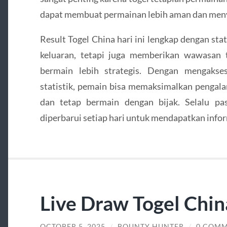
dapat membuat permainan lebih aman dan men
Result Togel China hari ini lengkap dengan st
keluaran, tetapi juga memberikan wawasan
bermain lebih strategis. Dengan mengaks
statistik, pemain bisa memaksimalkan pengal
dan tetap bermain dengan bijak. Selalu pa
diperbarui setiap hari untuk mendapatkan infor
Live Draw Togel Chin
OCTOBER 5, 2025
/
BOUNTY HUNTER
/
0 COM