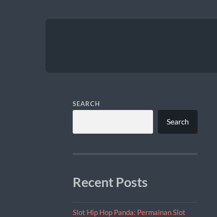
SEARCH
Search
Recent Posts
Slot Hip Hop Panda: Permainan Slot