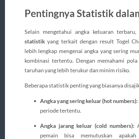
Pentingnya Statistik dala
Selain mengetahui angka keluaran terbaru
statistik
yang terkait dengan result Togel Ch
lebih lengkap mengenai angka yang sering munc
kombinasi tertentu. Dengan memahami pola 
taruhan yang lebih terukur dan minim risiko.
Beberapa statistik penting yang biasanya disaji
Angka yang sering keluar (hot numbers):
periode tertentu.
Angka jarang keluar (cold numbers):
A
pemain bisa memutuskan apakah