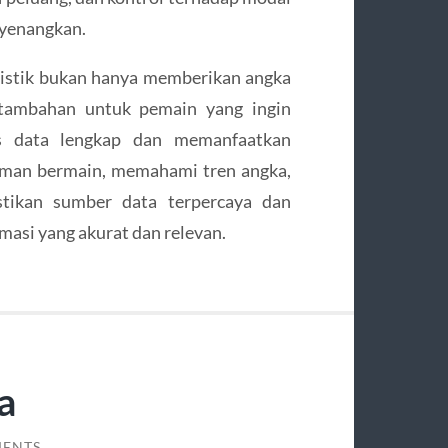
yenangkan.
atistik bukan hanya memberikan angka
 tambahan untuk pemain yang ingin
es data lengkap dan memanfaatkan
aman bermain, memahami tren angka,
stikan sumber data terpercaya dan
masi yang akurat dan relevan.
a
MENTS