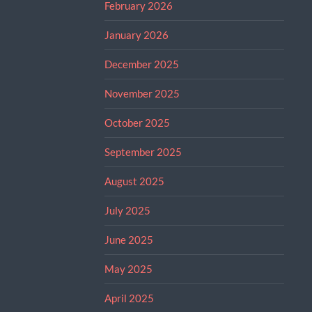
February 2026
January 2026
December 2025
November 2025
October 2025
September 2025
August 2025
July 2025
June 2025
May 2025
April 2025