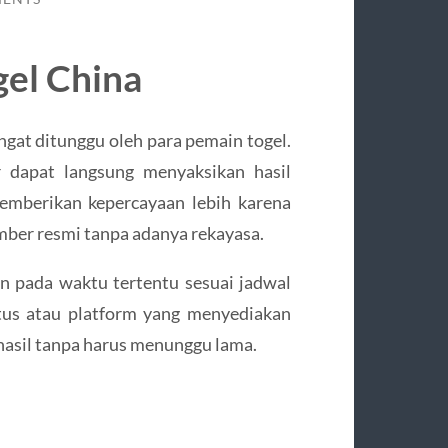
gel China
ngat ditunggu oleh para pemain togel.
r dapat langsung menyaksikan hasil
memberikan kepercayaan lebih karena
umber resmi tanpa adanya rekayasa.
n pada waktu tertentu sesuai jadwal
tus atau platform yang menyediakan
hasil tanpa harus menunggu lama.