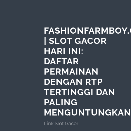
FASHIONFARMBOY
| SLOT GACOR
HARI INI:
DAFTAR
PERMAINAN
DENGAN RTP
TERTINGGI DAN
PALING
MENGUNTUNGKAN
Link Slot Gacor