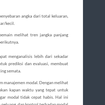
nyebaran angka dari total keluaran,
ar/kecil.
main melihat tren jangka panjang
berikutnya.
pat menganalisis lebih dari sekadar
untuk prediksi dan evaluasi, membuat
ting semata.
alam manajemen modal. Dengan melihat
tukan kapan waktu yang tepat untuk
ar modal tidak cepat habis. Hal ini
n peluang, dan kontrol terhadap modal