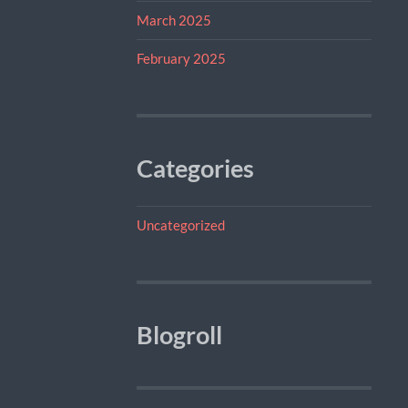
March 2025
February 2025
Categories
Uncategorized
Blogroll