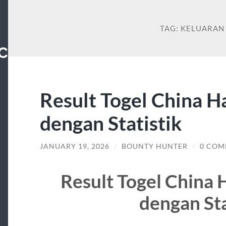
TAG:
KELUARAN
.COM
Result Togel China Ha
dengan Statistik
JANUARY 19, 2026
/
BOUNTY HUNTER
/
0 COM
Result Togel China 
dengan Sta