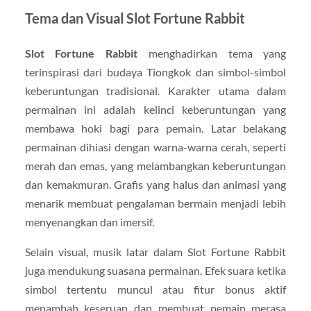
Tema dan Visual Slot Fortune Rabbit
Slot Fortune Rabbit
menghadirkan tema yang
terinspirasi dari budaya Tiongkok dan simbol-simbol
keberuntungan tradisional. Karakter utama dalam
permainan ini adalah kelinci keberuntungan yang
membawa hoki bagi para pemain. Latar belakang
permainan dihiasi dengan warna-warna cerah, seperti
merah dan emas, yang melambangkan keberuntungan
dan kemakmuran. Grafis yang halus dan animasi yang
menarik membuat pengalaman bermain menjadi lebih
menyenangkan dan imersif.
Selain visual, musik latar dalam Slot Fortune Rabbit
juga mendukung suasana permainan. Efek suara ketika
simbol tertentu muncul atau fitur bonus aktif
menambah keseruan dan membuat pemain merasa