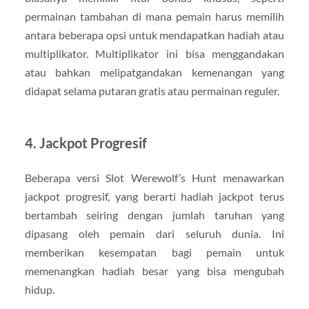
permainan tambahan di mana pemain harus memilih
antara beberapa opsi untuk mendapatkan hadiah atau
multiplikator. Multiplikator ini bisa menggandakan
atau bahkan melipatgandakan kemenangan yang
didapat selama putaran gratis atau permainan reguler.
4. Jackpot Progresif
Beberapa versi Slot Werewolf’s Hunt menawarkan
jackpot progresif, yang berarti hadiah jackpot terus
bertambah seiring dengan jumlah taruhan yang
dipasang oleh pemain dari seluruh dunia. Ini
memberikan kesempatan bagi pemain untuk
memenangkan hadiah besar yang bisa mengubah
hidup.