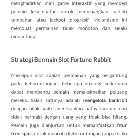
menghadirkan mini game interaktif yang memberi
pemain kesempatan untuk memenangkan hadiah
tambahan atau jackpot progresif. Mekanisme ini
membuat permainan tidak monoton dan selalu
menantang.
Strategi Bermain Slot Fortune Rabbit
Meskipun slot adalah permainan yang bergantung
pada keberuntungan, beberapa strategi sederhana
dapat membantu pemain memaksimalkan peluang
mereka. Salah satunya adalah
mengelola bankroll
dengan bijak, yaitu menetapkan batas taruhan dan
tidak bermain dengan uang yang tidak bisa hilang.
Pemain juga dianjurkan untuk memanfaatkan
fitur
free spins
untuk mencoba keberuntungan tanpa risiko