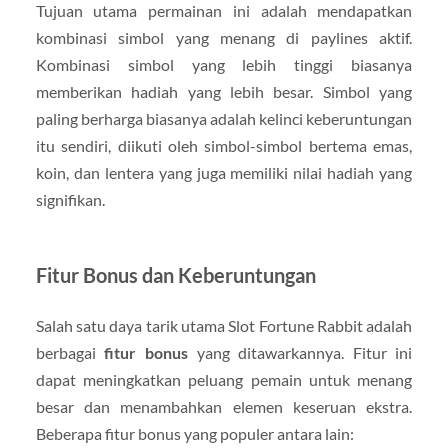
Tujuan utama permainan ini adalah mendapatkan
kombinasi simbol yang menang di paylines aktif.
Kombinasi simbol yang lebih tinggi biasanya
memberikan hadiah yang lebih besar. Simbol yang
paling berharga biasanya adalah kelinci keberuntungan
itu sendiri, diikuti oleh simbol-simbol bertema emas,
koin, dan lentera yang juga memiliki nilai hadiah yang
signifikan.
Fitur Bonus dan Keberuntungan
Salah satu daya tarik utama Slot Fortune Rabbit adalah
berbagai
fitur bonus
yang ditawarkannya. Fitur ini
dapat meningkatkan peluang pemain untuk menang
besar dan menambahkan elemen keseruan ekstra.
Beberapa fitur bonus yang populer antara lain: