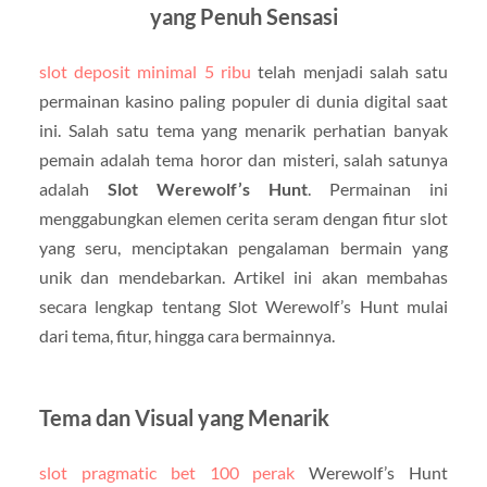
yang Penuh Sensasi
slot deposit minimal 5 ribu
telah menjadi salah satu
permainan kasino paling populer di dunia digital saat
ini. Salah satu tema yang menarik perhatian banyak
pemain adalah tema horor dan misteri, salah satunya
adalah
Slot Werewolf’s Hunt
. Permainan ini
menggabungkan elemen cerita seram dengan fitur slot
yang seru, menciptakan pengalaman bermain yang
unik dan mendebarkan. Artikel ini akan membahas
secara lengkap tentang Slot Werewolf’s Hunt mulai
dari tema, fitur, hingga cara bermainnya.
Tema dan Visual yang Menarik
slot pragmatic bet 100 perak
Werewolf’s Hunt