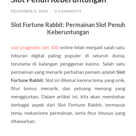
DECEMBER 9, 2025
/
0 COMMENTS
Slot Fortune Rabbit: Permainan Slot Penuh
Keberuntungan
slot pragmatic bet 100
online telah menjadi salah satu
hiburan digital paling populer di seluruh dunia,
terutama di kalangan penggemar kasino. Salah satu
permainan yang menarik perhatian pemain adalah
Slot
Fortune Rabbit
. Slot ini dikenal karena tema yang unik,
fitur bonus menarik, dan peluang menang yang
menggiurkan. Dalam artikel ini, kita akan membahas
berbagai aspek dari Slot Fortune Rabbit, termasuk
tema, mekanisme permainan, serta fitur khusus yang
ditawarkan.