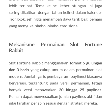
lebih terlibat. Tema kelinci keberuntungan ini juga
sering dikaitkan dengan tahun kelinci dalam kalender
Tiongkok, sehingga menambah daya tarik bagi pemain
yang menyukai simbol-simbol tradisional.
Mekanisme Permainan Slot Fortune
Rabbit
Slot Fortune Rabbit menggunakan format
5 gulungan
dan 3 baris
yang cukup umum dalam permainan slot
modern. Jumlah garis pembayaran (paylines) biasanya
bervariasi, tergantung pada versi permainan, tetapi
banyak versi menawarkan
20 hingga 25 paylines
.
Pemain dapat menyesuaikan jumlah paylines aktif dan
nilai taruhan per spin sesuai dengan strategi mereka.