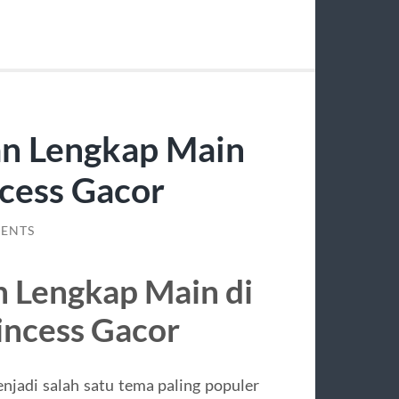
an Lengkap Main
incess Gacor
ENTS
n Lengkap Main di
rincess Gacor
njadi salah satu tema paling populer