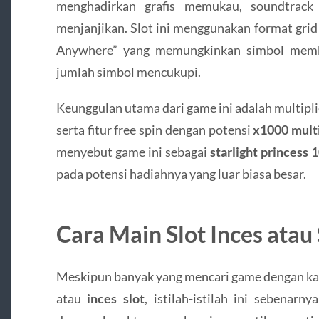
menghadirkan grafis memukau, soundtrack e
menjanjikan. Slot ini menggunakan format gri
Anywhere” yang memungkinkan simbol memba
jumlah simbol mencukupi.
Keunggulan utama dari game ini adalah multipli
serta fitur free spin dengan potensi
x1000 multi
menyebut game ini sebagai
starlight princess 
pada potensi hadiahnya yang luar biasa besar.
Cara Main Slot Inces atau 
Meskipun banyak yang mencari game dengan kat
atau
inces slot
, istilah-istilah ini sebenarn