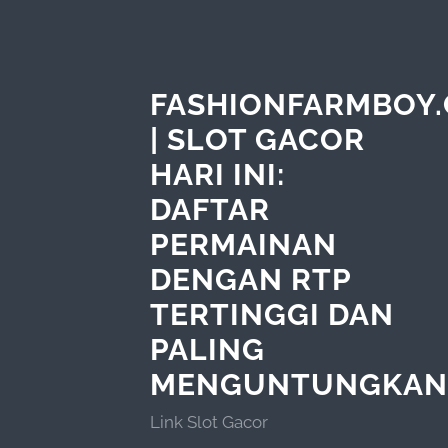
FASHIONFARMBOY
| SLOT GACOR
HARI INI:
DAFTAR
PERMAINAN
DENGAN RTP
TERTINGGI DAN
PALING
MENGUNTUNGKAN
Link Slot Gacor