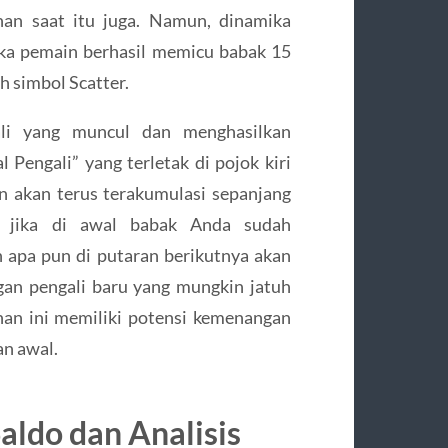
an saat itu juga. Namun, dinamika
ika pemain berhasil memicu babak 15
h simbol Scatter.
ali yang muncul dan menghasilkan
Pengali” yang terletak di pojok kiri
 dan akan terus terakumulasi sepanjang
i, jika di awal babak Anda sudah
apa pun di putaran berikutnya akan
gan pengali baru yang mungkin jatuh
inan ini memiliki potensi kemenangan
an awal.
aldo dan Analisis