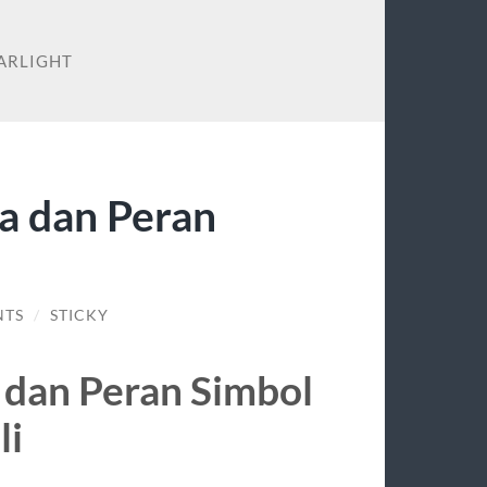
TARLIGHT
a dan Peran
NTS
/
STICKY
dan Peran Simbol
li