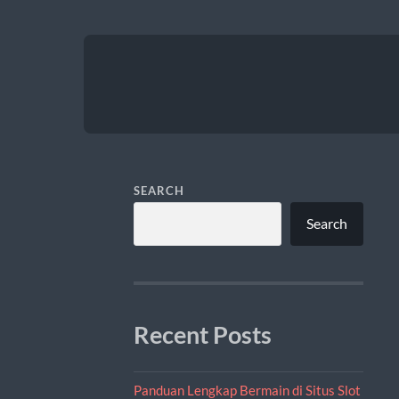
SEARCH
Search
Recent Posts
Panduan Lengkap Bermain di Situs Slot