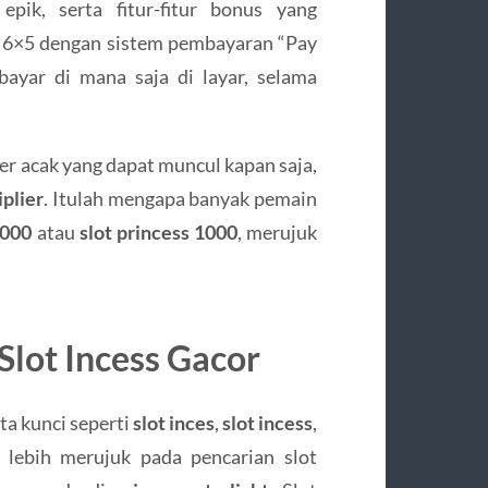
pik, serta fitur-fitur bonus yang
d 6×5 dengan sistem pembayaran “Pay
yar di mana saja di layar, selama
er acak yang dapat muncul kapan saja,
plier
. Itulah mengapa banyak pemain
1000
atau
slot princess 1000
, merujuk
Slot Incess Gacor
a kunci seperti
slot inces
,
slot incess
,
ya lebih merujuk pada pencarian slot