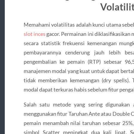
Volatili
Memahami volatilitas adalah kunci utama seb
slot inces
gacor. Permainan ini diklasifikasikan m
secara statistik frekuensi kemenangan mungki
pembayarannya cenderung jauh lebih besa
pengembalian ke pemain (RTP) sebesar 96,5
manajemen modal yang kuat untuk dapat bertah
tidak memberikan kemenangan (dry spells). T
modal dapat terkuras habis sebelum fitur penga
Salah satu metode yang sering digunakan a
menggunakan fitur Taruhan Ante atau Double Ch
pemain menambah nilai taruhan sebesar 25%
simbol Scatter meningkat dua kali lipat. Se