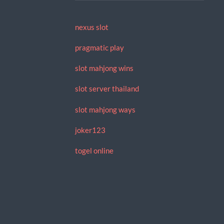
nexus slot
pragmatic play
slot mahjong wins
slot server thailand
slot mahjong ways
joker123
togel online