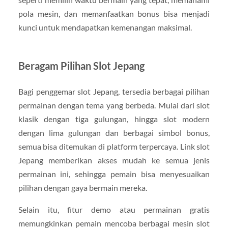
pola mesin, dan memanfaatkan bonus bisa menjadi
kunci untuk mendapatkan kemenangan maksimal.
Beragam Pilihan Slot Jepang
Bagi penggemar slot Jepang, tersedia berbagai pilihan
permainan dengan tema yang berbeda. Mulai dari slot
klasik dengan tiga gulungan, hingga slot modern
dengan lima gulungan dan berbagai simbol bonus,
semua bisa ditemukan di platform terpercaya. Link slot
Jepang memberikan akses mudah ke semua jenis
permainan ini, sehingga pemain bisa menyesuaikan
pilihan dengan gaya bermain mereka.
Selain itu, fitur demo atau permainan gratis
memungkinkan pemain mencoba berbagai mesin slot