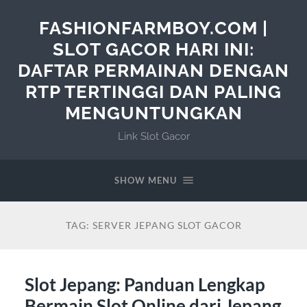
FASHIONFARMBOY.COM |
SLOT GACOR HARI INI:
DAFTAR PERMAINAN DENGAN
RTP TERTINGGI DAN PALING
MENGUNTUNGKAN
Link Slot Gacor
SHOW MENU
TAG:
SERVER JEPANG SLOT GACOR
Slot Jepang: Panduan Lengkap
Bermain Slot Online dari Jepang