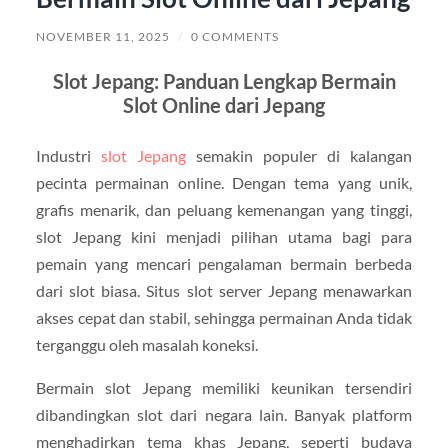
NOVEMBER 11, 2025
/
0 COMMENTS
Slot Jepang: Panduan Lengkap Bermain
Slot Online dari Jepang
Industri
slot Jepang
semakin populer di kalangan
pecinta permainan online. Dengan tema yang unik,
grafis menarik, dan peluang kemenangan yang tinggi,
slot Jepang kini menjadi pilihan utama bagi para
pemain yang mencari pengalaman bermain berbeda
dari slot biasa. Situs slot server Jepang menawarkan
akses cepat dan stabil, sehingga permainan Anda tidak
terganggu oleh masalah koneksi.
Bermain slot Jepang memiliki keunikan tersendiri
dibandingkan slot dari negara lain. Banyak platform
menghadirkan tema khas Jepang, seperti budaya