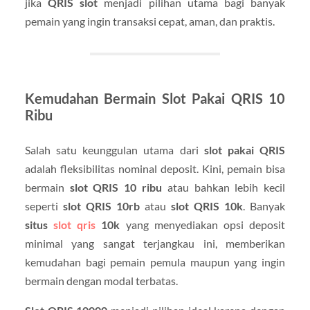
jika
QRIS slot
menjadi pilihan utama bagi banyak
pemain yang ingin transaksi cepat, aman, dan praktis.
Kemudahan Bermain Slot Pakai QRIS 10
Ribu
Salah satu keunggulan utama dari
slot pakai QRIS
adalah fleksibilitas nominal deposit. Kini, pemain bisa
bermain
slot QRIS 10 ribu
atau bahkan lebih kecil
seperti
slot QRIS 10rb
atau
slot QRIS 10k
. Banyak
situs
slot qris
10k
yang menyediakan opsi deposit
minimal yang sangat terjangkau ini, memberikan
kemudahan bagi pemain pemula maupun yang ingin
bermain dengan modal terbatas.