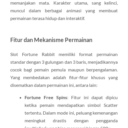
memanjakan mata. Karakter utama, sang kelinci,
muncul dalam berbagai animasi yang membuat
permainan terasa hidup dan interaktif.
Fitur dan Mekanisme Permainan
Slot Fortune Rabbit memiliki format permainan
standar dengan 3 gulungan dan 3 baris, menjadikannya
cocok bagi pemain pemula maupun berpengalaman.
Yang membedakan adalah fitur-fitur khusus yang
disematkan dalam permainan ini, antara lain:
Fortune Free Spins
: Fitur ini dapat dipicu
ketika pemain mendapatkan simbol Scatter
tertentu. Dalam mode ini, peluang kemenangan
meningkat drastis dengan pengganda