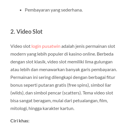
Pembayaran yang sederhana.
2.
Video Slot
Video slot
login pusatwin
adalah jenis permainan slot
modern yang lebih populer di kasino online. Berbeda
dengan slot klasik, video slot memiliki lima gulungan
atau lebih dan menawarkan banyak garis pembayaran.
Permainan ini sering dilengkapi dengan berbagai fitur
bonus seperti putaran gratis (free spins), simbol liar
(wilds), dan simbol pencar (scatters). Tema video slot
bisa sangat beragam, mulai dari petualangan, film,
mitologi, hingga karakter kartun.
Ciri khas: