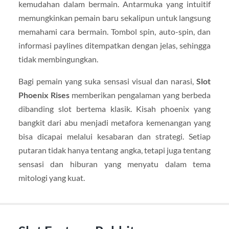
kemudahan dalam bermain. Antarmuka yang intuitif
memungkinkan pemain baru sekalipun untuk langsung
memahami cara bermain. Tombol spin, auto-spin, dan
informasi paylines ditempatkan dengan jelas, sehingga
tidak membingungkan.
Bagi pemain yang suka sensasi visual dan narasi,
Slot
Phoenix Rises
memberikan pengalaman yang berbeda
dibanding slot bertema klasik. Kisah phoenix yang
bangkit dari abu menjadi metafora kemenangan yang
bisa dicapai melalui kesabaran dan strategi. Setiap
putaran tidak hanya tentang angka, tetapi juga tentang
sensasi dan hiburan yang menyatu dalam tema
mitologi yang kuat.