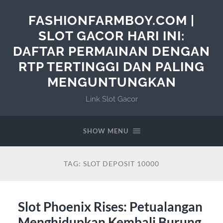
FASHIONFARMBOY.COM |
SLOT GACOR HARI INI:
DAFTAR PERMAINAN DENGAN
RTP TERTINGGI DAN PALING
MENGUNTUNGKAN
Link Slot Gacor
SHOW MENU
TAG:
SLOT DEPOSIT 10000
Slot Phoenix Rises: Petualangan
Menghidupkan Kembali Burung