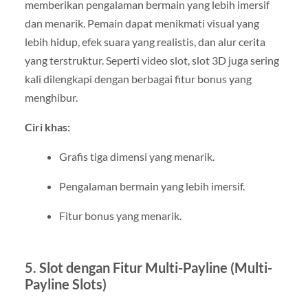
memberikan pengalaman bermain yang lebih imersif
dan menarik. Pemain dapat menikmati visual yang
lebih hidup, efek suara yang realistis, dan alur cerita
yang terstruktur. Seperti video slot, slot 3D juga sering
kali dilengkapi dengan berbagai fitur bonus yang
menghibur.
Ciri khas:
Grafis tiga dimensi yang menarik.
Pengalaman bermain yang lebih imersif.
Fitur bonus yang menarik.
5.
Slot dengan Fitur Multi-Payline (Multi-
Payline Slots)