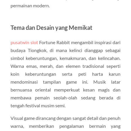
permainan modern.
Tema dan Desain yang Memikat
pusatwin slot
Fortune Rabbit mengambil inspirasi dari
budaya Tiongkok, di mana kelinci dianggap sebagai
simbol keberuntungan, kemakmuran, dan kelincahan.
Warna emas, merah, dan elemen tradisional seperti
koin keberuntungan serta peti harta karun
mendominasi tampilan game ini. Musik latar
bernuansa oriental memperkuat kesan magis dan
membawa pemain seolah-olah sedang berada di
tengah festival musim semi.
Visual game dirancang dengan sangat detail dan penuh
warna, memberikan pengalaman bermain yang