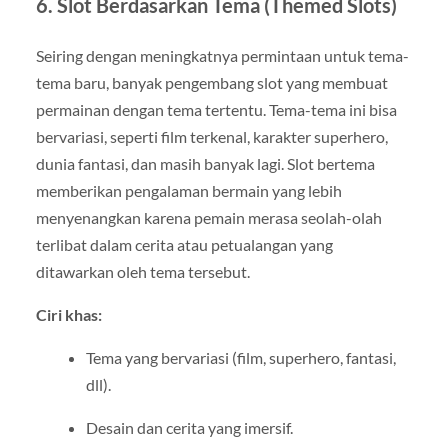
6.
Slot Berdasarkan Tema (Themed Slots)
Seiring dengan meningkatnya permintaan untuk tema-
tema baru, banyak pengembang slot yang membuat
permainan dengan tema tertentu. Tema-tema ini bisa
bervariasi, seperti film terkenal, karakter superhero,
dunia fantasi, dan masih banyak lagi. Slot bertema
memberikan pengalaman bermain yang lebih
menyenangkan karena pemain merasa seolah-olah
terlibat dalam cerita atau petualangan yang
ditawarkan oleh tema tersebut.
Ciri khas:
Tema yang bervariasi (film, superhero, fantasi,
dll).
Desain dan cerita yang imersif.