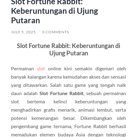
Slot Fortune Rabbit:
Keberuntungan di Ujung
Putaran
JULY 5, 2025
/
0 COMMENTS
Slot Fortune Rabbit: Keberuntungan di
Ujung Putaran
Permainan
slot
online kini semakin digemari oleh
banyak kalangan karena kemudahan akses dan sensasi
yang ditawarkan. Salah satu game yang tengah naik
daun adalah
Slot Fortune Rabbit
, sebuah permainan
slot bertema kelinci keberuntungan yang
menghadirkan grafis menarik, animasi lembut, serta
potensi kemenangan besar. Dikembangkan oleh
pengembang game ternama, Fortune Rabbit berhasil
memadukan elemen budaya Asia dengan teknologi