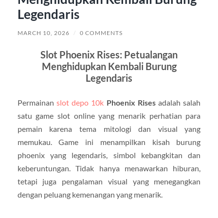
Legendaris
MARCH 10, 2026
/
0 COMMENTS
Slot Phoenix Rises: Petualangan
Menghidupkan Kembali Burung
Legendaris
Permainan
slot depo 10k
Phoenix Rises
adalah salah
satu game slot online yang menarik perhatian para
pemain karena tema mitologi dan visual yang
memukau. Game ini menampilkan kisah burung
phoenix yang legendaris, simbol kebangkitan dan
keberuntungan. Tidak hanya menawarkan hiburan,
tetapi juga pengalaman visual yang menegangkan
dengan peluang kemenangan yang menarik.