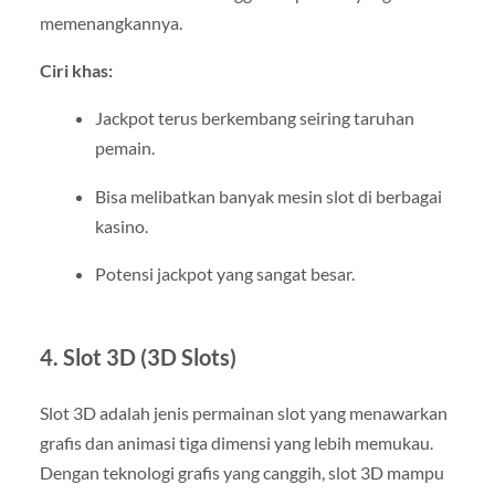
memenangkannya.
Ciri khas:
Jackpot terus berkembang seiring taruhan
pemain.
Bisa melibatkan banyak mesin slot di berbagai
kasino.
Potensi jackpot yang sangat besar.
4.
Slot 3D (3D Slots)
Slot 3D adalah jenis permainan slot yang menawarkan
grafis dan animasi tiga dimensi yang lebih memukau.
Dengan teknologi grafis yang canggih, slot 3D mampu