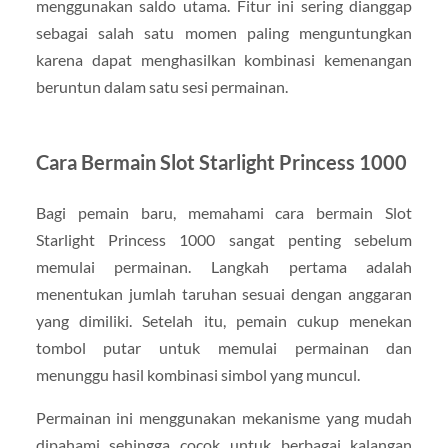
menggunakan saldo utama. Fitur ini sering dianggap
sebagai salah satu momen paling menguntungkan
karena dapat menghasilkan kombinasi kemenangan
beruntun dalam satu sesi permainan.
Cara Bermain Slot Starlight Princess 1000
Bagi pemain baru, memahami cara bermain Slot
Starlight Princess 1000 sangat penting sebelum
memulai permainan. Langkah pertama adalah
menentukan jumlah taruhan sesuai dengan anggaran
yang dimiliki. Setelah itu, pemain cukup menekan
tombol putar untuk memulai permainan dan
menunggu hasil kombinasi simbol yang muncul.
Permainan ini menggunakan mekanisme yang mudah
dipahami sehingga cocok untuk berbagai kalangan