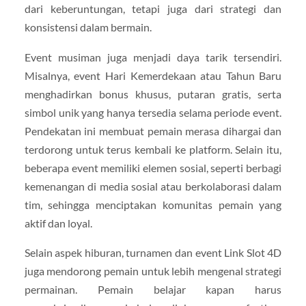
dari keberuntungan, tetapi juga dari strategi dan
konsistensi dalam bermain.
Event musiman juga menjadi daya tarik tersendiri.
Misalnya, event Hari Kemerdekaan atau Tahun Baru
menghadirkan bonus khusus, putaran gratis, serta
simbol unik yang hanya tersedia selama periode event.
Pendekatan ini membuat pemain merasa dihargai dan
terdorong untuk terus kembali ke platform. Selain itu,
beberapa event memiliki elemen sosial, seperti berbagi
kemenangan di media sosial atau berkolaborasi dalam
tim, sehingga menciptakan komunitas pemain yang
aktif dan loyal.
Selain aspek hiburan, turnamen dan event Link Slot 4D
juga mendorong pemain untuk lebih mengenal strategi
permainan. Pemain belajar kapan harus