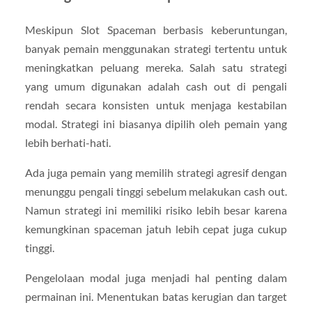
Meskipun Slot Spaceman berbasis keberuntungan,
banyak pemain menggunakan strategi tertentu untuk
meningkatkan peluang mereka. Salah satu strategi
yang umum digunakan adalah cash out di pengali
rendah secara konsisten untuk menjaga kestabilan
modal. Strategi ini biasanya dipilih oleh pemain yang
lebih berhati-hati.
Ada juga pemain yang memilih strategi agresif dengan
menunggu pengali tinggi sebelum melakukan cash out.
Namun strategi ini memiliki risiko lebih besar karena
kemungkinan spaceman jatuh lebih cepat juga cukup
tinggi.
Pengelolaan modal juga menjadi hal penting dalam
permainan ini. Menentukan batas kerugian dan target