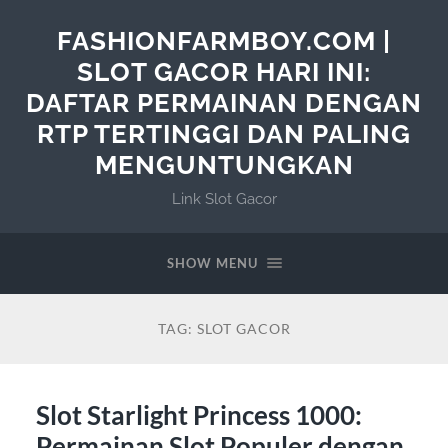
FASHIONFARMBOY.COM |
SLOT GACOR HARI INI:
DAFTAR PERMAINAN DENGAN
RTP TERTINGGI DAN PALING
MENGUNTUNGKAN
Link Slot Gacor
SHOW MENU
TAG:
SLOT GACOR
Slot Starlight Princess 1000:
Permainan Slot Populer dengan