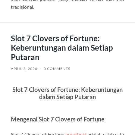
tradisional.
Slot 7 Clovers of Fortune:
Keberuntungan dalam Setiap
Putaran
APRIL 2, 2026
/
0 COMMENTS
Slot 7 Clovers of Fortune: Keberuntungan
dalam Setiap Putaran
Mengenal Slot 7 Clovers of Fortune
Slot 7 Clovers of Fortune
pusathoki
adalah salah satu