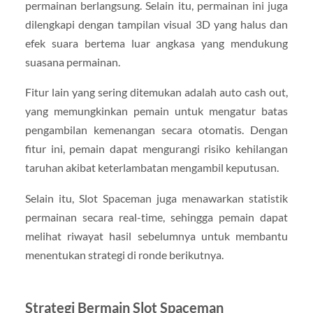
permainan berlangsung. Selain itu, permainan ini juga
dilengkapi dengan tampilan visual 3D yang halus dan
efek suara bertema luar angkasa yang mendukung
suasana permainan.
Fitur lain yang sering ditemukan adalah auto cash out,
yang memungkinkan pemain untuk mengatur batas
pengambilan kemenangan secara otomatis. Dengan
fitur ini, pemain dapat mengurangi risiko kehilangan
taruhan akibat keterlambatan mengambil keputusan.
Selain itu, Slot Spaceman juga menawarkan statistik
permainan secara real-time, sehingga pemain dapat
melihat riwayat hasil sebelumnya untuk membantu
menentukan strategi di ronde berikutnya.
Strategi Bermain Slot Spaceman