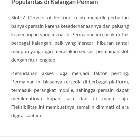
Popularitas di Kalangan Pemain
Slot 7 Clovers of Fortune telah menarik perhatian
banyak pemain karena kesederhanaannya dan peluang
kemenangan yang menarik. Permainan ini cocok untuk
berbagai kalangan, baik yang mencari hiburan santai
maupun yang ingin merasakan sensasi permainan slot
dengan fitur lengkap.
Kemudahan akses juga menjadi faktor penting.
Permainan ini biasanya tersedia di berbagai platform,
termasuk perangkat mobile, sehingga pemain dapat
menikmatinya kapan saja dan di mana saja.
Fleksibilitas ini membuatnya semakin diminati di era
digital saat ini.