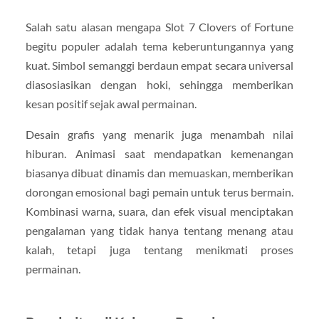
Salah satu alasan mengapa Slot 7 Clovers of Fortune
begitu populer adalah tema keberuntungannya yang
kuat. Simbol semanggi berdaun empat secara universal
diasosiasikan dengan hoki, sehingga memberikan
kesan positif sejak awal permainan.
Desain grafis yang menarik juga menambah nilai
hiburan. Animasi saat mendapatkan kemenangan
biasanya dibuat dinamis dan memuaskan, memberikan
dorongan emosional bagi pemain untuk terus bermain.
Kombinasi warna, suara, dan efek visual menciptakan
pengalaman yang tidak hanya tentang menang atau
kalah, tetapi juga tentang menikmati proses
permainan.