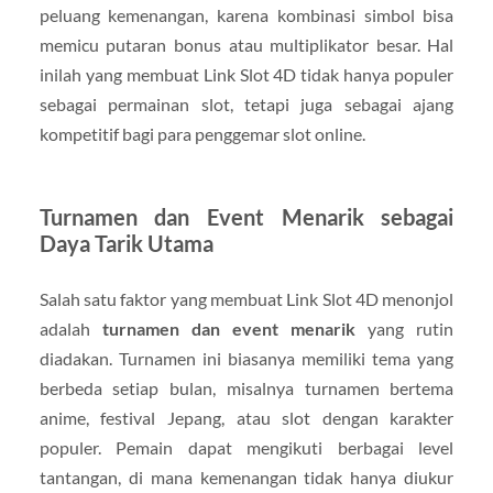
peluang kemenangan, karena kombinasi simbol bisa
memicu putaran bonus atau multiplikator besar. Hal
inilah yang membuat Link Slot 4D tidak hanya populer
sebagai permainan slot, tetapi juga sebagai ajang
kompetitif bagi para penggemar slot online.
Turnamen dan Event Menarik sebagai
Daya Tarik Utama
Salah satu faktor yang membuat Link Slot 4D menonjol
adalah
turnamen dan event menarik
yang rutin
diadakan. Turnamen ini biasanya memiliki tema yang
berbeda setiap bulan, misalnya turnamen bertema
anime, festival Jepang, atau slot dengan karakter
populer. Pemain dapat mengikuti berbagai level
tantangan, di mana kemenangan tidak hanya diukur