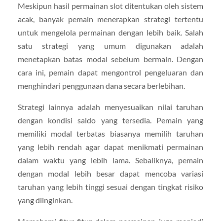
Meskipun hasil permainan slot ditentukan oleh sistem
acak, banyak pemain menerapkan strategi tertentu
untuk mengelola permainan dengan lebih baik. Salah
satu strategi yang umum digunakan adalah
menetapkan batas modal sebelum bermain. Dengan
cara ini, pemain dapat mengontrol pengeluaran dan
menghindari penggunaan dana secara berlebihan.
Strategi lainnya adalah menyesuaikan nilai taruhan
dengan kondisi saldo yang tersedia. Pemain yang
memiliki modal terbatas biasanya memilih taruhan
yang lebih rendah agar dapat menikmati permainan
dalam waktu yang lebih lama. Sebaliknya, pemain
dengan modal lebih besar dapat mencoba variasi
taruhan yang lebih tinggi sesuai dengan tingkat risiko
yang diinginkan.