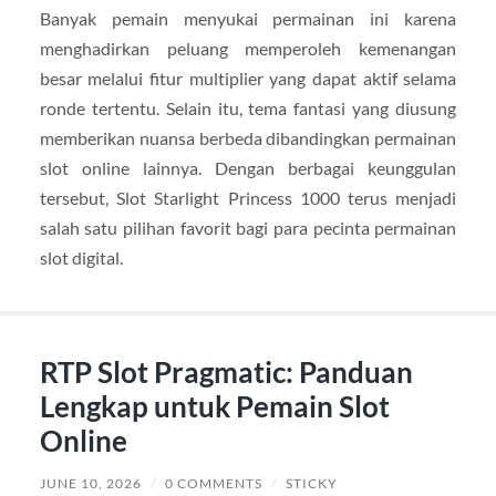
Banyak pemain menyukai permainan ini karena
menghadirkan peluang memperoleh kemenangan
besar melalui fitur multiplier yang dapat aktif selama
ronde tertentu. Selain itu, tema fantasi yang diusung
memberikan nuansa berbeda dibandingkan permainan
slot online lainnya. Dengan berbagai keunggulan
tersebut, Slot Starlight Princess 1000 terus menjadi
salah satu pilihan favorit bagi para pecinta permainan
slot digital.
RTP Slot Pragmatic: Panduan
Lengkap untuk Pemain Slot
Online
JUNE 10, 2026
/
0 COMMENTS
/
STICKY