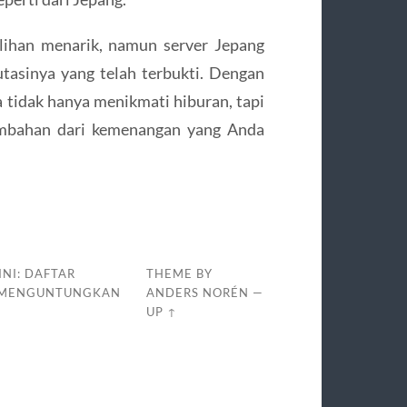
ilihan menarik, namun server Jepang
utasinya yang telah terbukti. Dengan
a tidak hanya menikmati hiburan, tapi
ambahan dari kemenangan yang Anda
INI: DAFTAR
THEME BY
G MENGUNTUNGKAN
ANDERS NORÉN
—
UP ↑