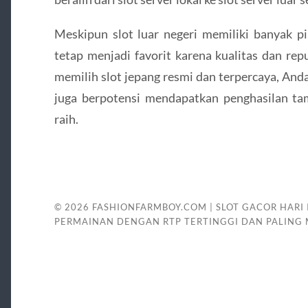
Meskipun slot luar negeri memiliki banyak p
tetap menjadi favorit karena kualitas dan rep
memilih slot jepang resmi dan terpercaya, And
juga berpotensi mendapatkan penghasilan t
raih.
© 2026
FASHIONFARMBOY.COM | SLOT GACOR HARI 
PERMAINAN DENGAN RTP TERTINGGI DAN PALIN