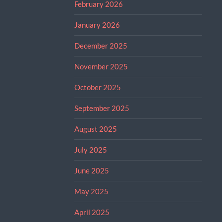
February 2026
January 2026
December 2025
November 2025
October 2025
September 2025
August 2025
July 2025
June 2025
May 2025
April 2025