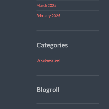
March 2025
February 2025
Categories
Uncategorized
Blogroll