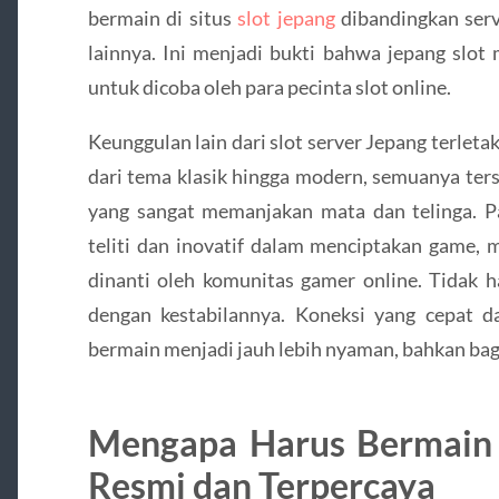
bermain di situs
slot jepang
dibandingkan serve
lainnya. Ini menjadi bukti bahwa jepang slot 
untuk dicoba oleh para pecinta slot online.
Keunggulan lain dari slot server Jepang terle
dari tema klasik hingga modern, semuanya ters
yang sangat memanjakan mata dan telinga. Pa
teliti dan inovatif dalam menciptakan game, m
dinanti oleh komunitas gamer online. Tidak ha
dengan kestabilannya. Koneksi yang cepat
bermain menjadi jauh lebih nyaman, bahkan bagi
Mengapa Harus Bermain d
Resmi dan Terpercaya