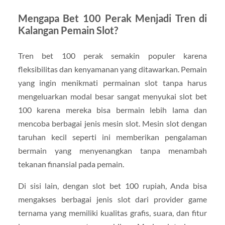
Mengapa Bet 100 Perak Menjadi Tren di
Kalangan Pemain Slot?
Tren bet 100 perak semakin populer karena
fleksibilitas dan kenyamanan yang ditawarkan. Pemain
yang ingin menikmati permainan slot tanpa harus
mengeluarkan modal besar sangat menyukai slot bet
100 karena mereka bisa bermain lebih lama dan
mencoba berbagai jenis mesin slot. Mesin slot dengan
taruhan kecil seperti ini memberikan pengalaman
bermain yang menyenangkan tanpa menambah
tekanan finansial pada pemain.
Di sisi lain, dengan slot bet 100 rupiah, Anda bisa
mengakses berbagai jenis slot dari provider game
ternama yang memiliki kualitas grafis, suara, dan fitur