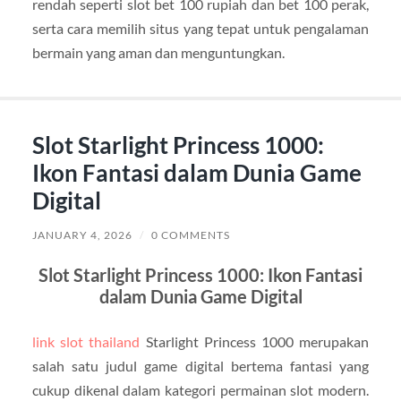
rendah seperti slot bet 100 rupiah dan bet 100 perak,
serta cara memilih situs yang tepat untuk pengalaman
bermain yang aman dan menguntungkan.
Slot Starlight Princess 1000:
Ikon Fantasi dalam Dunia Game
Digital
JANUARY 4, 2026
/
0 COMMENTS
Slot Starlight Princess 1000: Ikon Fantasi
dalam Dunia Game Digital
link slot thailand
Starlight Princess 1000 merupakan
salah satu judul game digital bertema fantasi yang
cukup dikenal dalam kategori permainan slot modern.