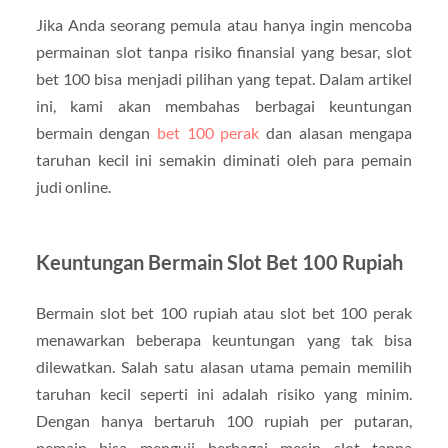
Jika Anda seorang pemula atau hanya ingin mencoba
permainan slot tanpa risiko finansial yang besar, slot
bet 100 bisa menjadi pilihan yang tepat. Dalam artikel
ini, kami akan membahas berbagai keuntungan
bermain dengan
bet 100 perak
dan alasan mengapa
taruhan kecil ini semakin diminati oleh para pemain
judi online.
Keuntungan Bermain Slot Bet 100 Rupiah
Bermain slot bet 100 rupiah atau slot bet 100 perak
menawarkan beberapa keuntungan yang tak bisa
dilewatkan. Salah satu alasan utama pemain memilih
taruhan kecil seperti ini adalah risiko yang minim.
Dengan hanya bertaruh 100 rupiah per putaran,
pemain bisa menguji berbagai mesin slot tanpa