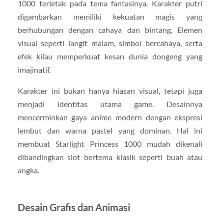
1000 terletak pada tema fantasinya. Karakter putri
digambarkan memiliki kekuatan magis yang
berhubungan dengan cahaya dan bintang. Elemen
visual seperti langit malam, simbol bercahaya, serta
efek kilau memperkuat kesan dunia dongeng yang
imajinatif.
Karakter ini bukan hanya hiasan visual, tetapi juga
menjadi identitas utama game. Desainnya
mencerminkan gaya anime modern dengan ekspresi
lembut dan warna pastel yang dominan. Hal ini
membuat Starlight Princess 1000 mudah dikenali
dibandingkan slot bertema klasik seperti buah atau
angka.
Desain Grafis dan Animasi