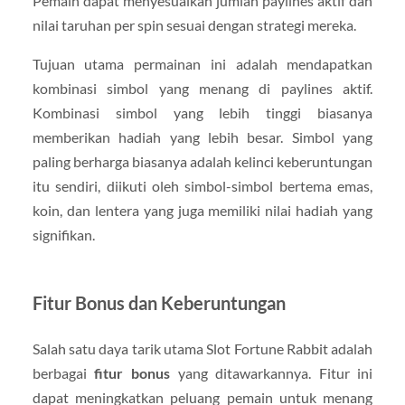
Pemain dapat menyesuaikan jumlah paylines aktif dan
nilai taruhan per spin sesuai dengan strategi mereka.
Tujuan utama permainan ini adalah mendapatkan
kombinasi simbol yang menang di paylines aktif.
Kombinasi simbol yang lebih tinggi biasanya
memberikan hadiah yang lebih besar. Simbol yang
paling berharga biasanya adalah kelinci keberuntungan
itu sendiri, diikuti oleh simbol-simbol bertema emas,
koin, dan lentera yang juga memiliki nilai hadiah yang
signifikan.
Fitur Bonus dan Keberuntungan
Salah satu daya tarik utama Slot Fortune Rabbit adalah
berbagai
fitur bonus
yang ditawarkannya. Fitur ini
dapat meningkatkan peluang pemain untuk menang