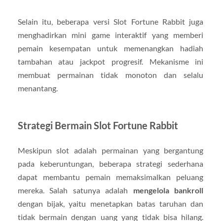
Selain itu, beberapa versi Slot Fortune Rabbit juga
menghadirkan mini game interaktif yang memberi
pemain kesempatan untuk memenangkan hadiah
tambahan atau jackpot progresif. Mekanisme ini
membuat permainan tidak monoton dan selalu
menantang.
Strategi Bermain Slot Fortune Rabbit
Meskipun slot adalah permainan yang bergantung
pada keberuntungan, beberapa strategi sederhana
dapat membantu pemain memaksimalkan peluang
mereka. Salah satunya adalah
mengelola bankroll
dengan bijak, yaitu menetapkan batas taruhan dan
tidak bermain dengan uang yang tidak bisa hilang.