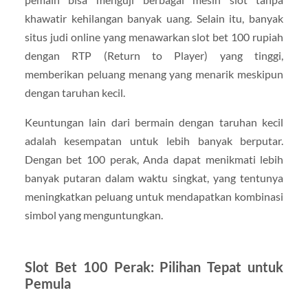
khawatir kehilangan banyak uang. Selain itu, banyak
situs judi online yang menawarkan slot bet 100 rupiah
dengan RTP (Return to Player) yang tinggi,
memberikan peluang menang yang menarik meskipun
dengan taruhan kecil.
Keuntungan lain dari bermain dengan taruhan kecil
adalah kesempatan untuk lebih banyak berputar.
Dengan bet 100 perak, Anda dapat menikmati lebih
banyak putaran dalam waktu singkat, yang tentunya
meningkatkan peluang untuk mendapatkan kombinasi
simbol yang menguntungkan.
Slot Bet 100 Perak: Pilihan Tepat untuk
Pemula