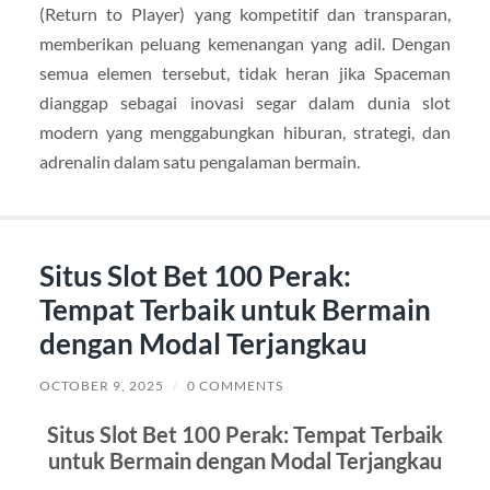
(Return to Player) yang kompetitif dan transparan,
memberikan peluang kemenangan yang adil. Dengan
semua elemen tersebut, tidak heran jika Spaceman
dianggap sebagai inovasi segar dalam dunia slot
modern yang menggabungkan hiburan, strategi, dan
adrenalin dalam satu pengalaman bermain.
Situs Slot Bet 100 Perak:
Tempat Terbaik untuk Bermain
dengan Modal Terjangkau
OCTOBER 9, 2025
/
0 COMMENTS
Situs Slot Bet 100 Perak: Tempat Terbaik
untuk Bermain dengan Modal Terjangkau