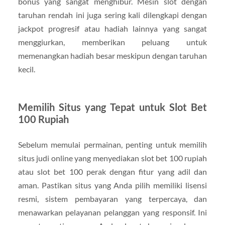
bonus yang sangat menghibur. Mesin slot dengan
taruhan rendah ini juga sering kali dilengkapi dengan
jackpot progresif atau hadiah lainnya yang sangat
menggiurkan, memberikan peluang untuk
memenangkan hadiah besar meskipun dengan taruhan
kecil.
Memilih Situs yang Tepat untuk Slot Bet
100 Rupiah
Sebelum memulai permainan, penting untuk memilih
situs judi online yang menyediakan slot bet 100 rupiah
atau slot bet 100 perak dengan fitur yang adil dan
aman. Pastikan situs yang Anda pilih memiliki lisensi
resmi, sistem pembayaran yang terpercaya, dan
menawarkan pelayanan pelanggan yang responsif. Ini