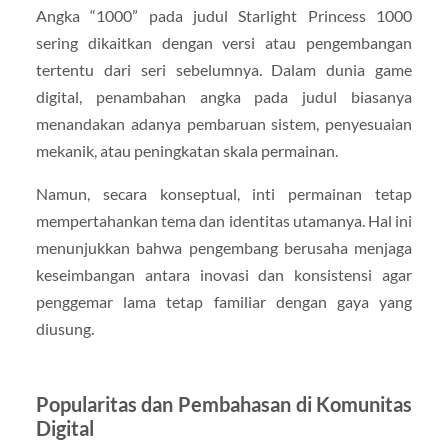
Angka “1000” pada judul Starlight Princess 1000
sering dikaitkan dengan versi atau pengembangan
tertentu dari seri sebelumnya. Dalam dunia game
digital, penambahan angka pada judul biasanya
menandakan adanya pembaruan sistem, penyesuaian
mekanik, atau peningkatan skala permainan.
Namun, secara konseptual, inti permainan tetap
mempertahankan tema dan identitas utamanya. Hal ini
menunjukkan bahwa pengembang berusaha menjaga
keseimbangan antara inovasi dan konsistensi agar
penggemar lama tetap familiar dengan gaya yang
diusung.
Popularitas dan Pembahasan di Komunitas
Digital