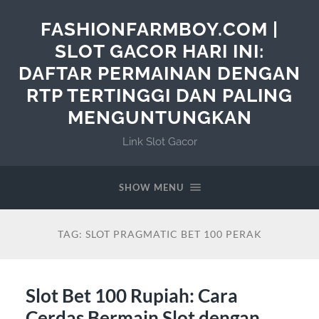
FASHIONFARMBOY.COM |
SLOT GACOR HARI INI:
DAFTAR PERMAINAN DENGAN
RTP TERTINGGI DAN PALING
MENGUNTUNGKAN
Link Slot Gacor
SHOW MENU
TAG:
SLOT PRAGMATIC BET 100 PERAK
Slot Bet 100 Rupiah: Cara
Cerdas Bermain Slot dengan