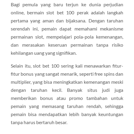
Bagi pemula yang baru terjun ke dunia perjudian
online, bermain slot bet 100 perak adalah langkah
pertama yang aman dan bijaksana. Dengan taruhan
serendah ini, pemain dapat memahami mekanisme
permainan slot, mempelajari pola-pola kemenangan,
dan merasakan keseruan permainan tanpa risiko
kehilangan uang yang signifikan.
Selain itu, slot bet 100 sering kali menawarkan fitur-
fitur bonus yang sangat menarik, seperti free spins dan
multiplier, yang bisa meningkatkan kemenangan meski
dengan taruhan kecil. Banyak situs judi juga
memberikan bonus atau promo tambahan untuk
pemain yang memasang taruhan rendah, sehingga
pemain bisa mendapatkan lebih banyak keuntungan
tanpa harus bertaruh besar.