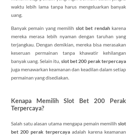
waktu lebih lama tanpa harus mengeluarkan banyak
uang.
Banyak pemain yang memilih
slot bet rendah
karena
mereka merasa lebih nyaman dengan taruhan yang
terjangkau. Dengan demikian, mereka bisa merasakan
keseruan permainan tanpa khawatir kehilangan
banyak uang. Selain itu,
slot bet 200 perak terpercaya
juga menawarkan keamanan dan keadilan dalam setiap
permainan yang disediakan.
Kenapa Memilih Slot Bet 200 Perak
Terpercaya?
Salah satu alasan utama mengapa pemain memilih
slot
bet 200 perak terpercaya
adalah karena keamanan