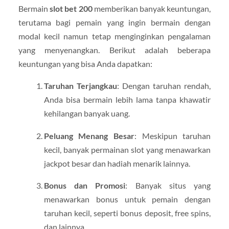
Bermain
slot bet 200
memberikan banyak keuntungan,
terutama bagi pemain yang ingin bermain dengan
modal kecil namun tetap menginginkan pengalaman
yang menyenangkan. Berikut adalah beberapa
keuntungan yang bisa Anda dapatkan:
Taruhan Terjangkau
: Dengan taruhan rendah,
Anda bisa bermain lebih lama tanpa khawatir
kehilangan banyak uang.
Peluang Menang Besar
: Meskipun taruhan
kecil, banyak permainan slot yang menawarkan
jackpot besar dan hadiah menarik lainnya.
Bonus dan Promosi
: Banyak situs yang
menawarkan bonus untuk pemain dengan
taruhan kecil, seperti bonus deposit, free spins,
dan lainnya.