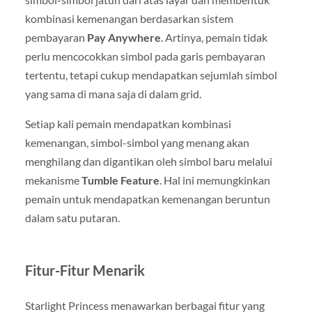
kombinasi kemenangan berdasarkan sistem
pembayaran
Pay Anywhere
. Artinya, pemain tidak
perlu mencocokkan simbol pada garis pembayaran
tertentu, tetapi cukup mendapatkan sejumlah simbol
yang sama di mana saja di dalam grid.
Setiap kali pemain mendapatkan kombinasi
kemenangan, simbol-simbol yang menang akan
menghilang dan digantikan oleh simbol baru melalui
mekanisme
Tumble Feature
. Hal ini memungkinkan
pemain untuk mendapatkan kemenangan beruntun
dalam satu putaran.
Fitur-Fitur Menarik
Starlight Princess menawarkan berbagai fitur yang