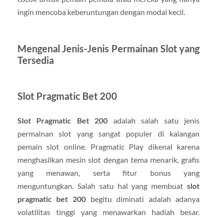
ingin mencoba keberuntungan dengan modal kecil.
Mengenal Jenis-Jenis Permainan Slot yang
Tersedia
Slot Pragmatic Bet 200
Slot Pragmatic Bet 200
adalah salah satu jenis
permainan slot yang sangat populer di kalangan
pemain slot online. Pragmatic Play dikenal karena
menghasilkan mesin slot dengan tema menarik, grafis
yang menawan, serta fitur bonus yang
menguntungkan. Salah satu hal yang membuat
slot
pragmatic bet 200
begitu diminati adalah adanya
volatilitas tinggi yang menawarkan hadiah besar.