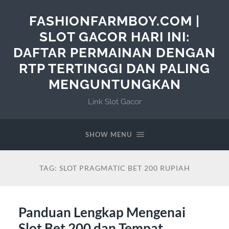
FASHIONFARMBOY.COM |
SLOT GACOR HARI INI:
DAFTAR PERMAINAN DENGAN
RTP TERTINGGI DAN PALING
MENGUNTUNGKAN
Link Slot Gacor
SHOW MENU
TAG:
SLOT PRAGMATIC BET 200 RUPIAH
Panduan Lengkap Mengenai
Slot Bet 200 dan Tempat