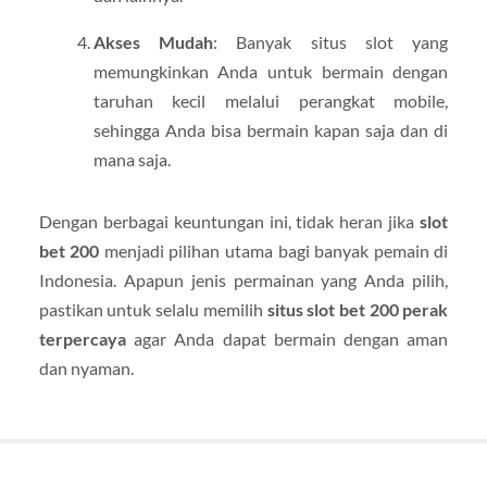
Akses Mudah
: Banyak situs slot yang
memungkinkan Anda untuk bermain dengan
taruhan kecil melalui perangkat mobile,
sehingga Anda bisa bermain kapan saja dan di
mana saja.
Dengan berbagai keuntungan ini, tidak heran jika
slot
bet 200
menjadi pilihan utama bagi banyak pemain di
Indonesia. Apapun jenis permainan yang Anda pilih,
pastikan untuk selalu memilih
situs slot bet 200 perak
terpercaya
agar Anda dapat bermain dengan aman
dan nyaman.