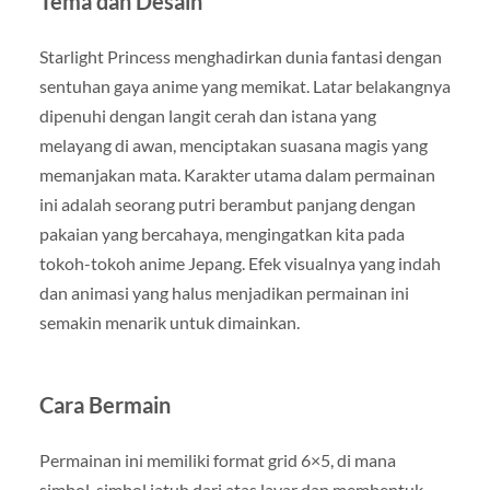
Tema dan Desain
Starlight Princess menghadirkan dunia fantasi dengan
sentuhan gaya anime yang memikat. Latar belakangnya
dipenuhi dengan langit cerah dan istana yang
melayang di awan, menciptakan suasana magis yang
memanjakan mata. Karakter utama dalam permainan
ini adalah seorang putri berambut panjang dengan
pakaian yang bercahaya, mengingatkan kita pada
tokoh-tokoh anime Jepang. Efek visualnya yang indah
dan animasi yang halus menjadikan permainan ini
semakin menarik untuk dimainkan.
Cara Bermain
Permainan ini memiliki format grid 6×5, di mana
simbol-simbol jatuh dari atas layar dan membentuk