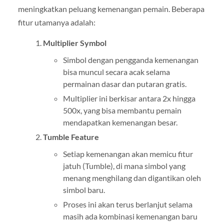
meningkatkan peluang kemenangan pemain. Beberapa
fitur utamanya adalah:
Multiplier Symbol
Simbol dengan pengganda kemenangan
bisa muncul secara acak selama
permainan dasar dan putaran gratis.
Multiplier ini berkisar antara 2x hingga
500x, yang bisa membantu pemain
mendapatkan kemenangan besar.
Tumble Feature
Setiap kemenangan akan memicu fitur
jatuh (Tumble), di mana simbol yang
menang menghilang dan digantikan oleh
simbol baru.
Proses ini akan terus berlanjut selama
masih ada kombinasi kemenangan baru