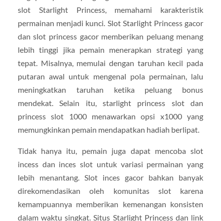
slot Starlight Princess, memahami karakteristik
permainan menjadi kunci. Slot Starlight Princess gacor
dan slot princess gacor memberikan peluang menang
lebih tinggi jika pemain menerapkan strategi yang
tepat. Misalnya, memulai dengan taruhan kecil pada
putaran awal untuk mengenal pola permainan, lalu
meningkatkan taruhan ketika peluang bonus
mendekat. Selain itu, starlight princess slot dan
princess slot 1000 menawarkan opsi x1000 yang
memungkinkan pemain mendapatkan hadiah berlipat.
Tidak hanya itu, pemain juga dapat mencoba slot
incess dan inces slot untuk variasi permainan yang
lebih menantang. Slot inces gacor bahkan banyak
direkomendasikan oleh komunitas slot karena
kemampuannya memberikan kemenangan konsisten
dalam waktu singkat. Situs Starlight Princess dan link