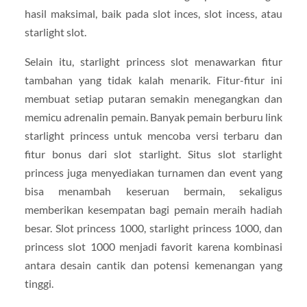
hasil maksimal, baik pada slot inces, slot incess, atau
starlight slot.
Selain itu, starlight princess slot menawarkan fitur
tambahan yang tidak kalah menarik. Fitur-fitur ini
membuat setiap putaran semakin menegangkan dan
memicu adrenalin pemain. Banyak pemain berburu link
starlight princess untuk mencoba versi terbaru dan
fitur bonus dari slot starlight. Situs slot starlight
princess juga menyediakan turnamen dan event yang
bisa menambah keseruan bermain, sekaligus
memberikan kesempatan bagi pemain meraih hadiah
besar. Slot princess 1000, starlight princess 1000, dan
princess slot 1000 menjadi favorit karena kombinasi
antara desain cantik dan potensi kemenangan yang
tinggi.