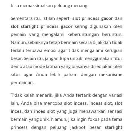
bisa memaksimalkan peluang menang.
Sementara itu, istilah seperti
slot princess gacor
dan
slot starlight princess gacor
sering digunakan oleh
pemain yang mengalami keberuntungan beruntun.
Namun, sebaiknya tetap bermain secara bijak dan tidak
terlalu terbawa emosi agar tidak mengalami kerugian
besar. Selain itu, jangan lupa untuk menggunakan fitur
demo atau mode latihan yang biasanya disediakan oleh
situs agar Anda lebih paham dengan mekanisme
permainan.
Tidak kalah menarik, jika Anda tertarik dengan variasi
lain, Anda bisa mencoba
slot incess
,
incess slot
,
slot
inces
, dan
inces slot
yang juga menawarkan sensasi
bermain yang unik. Namun, jika ingin fokus pada tema
princess dengan peluang jackpot besar,
starlight