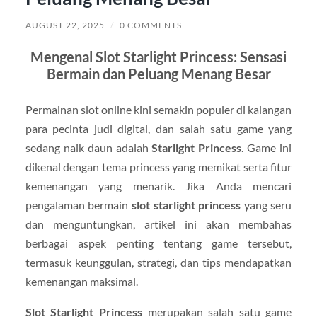
AUGUST 22, 2025
/
0 COMMENTS
Mengenal Slot Starlight Princess: Sensasi
Bermain dan Peluang Menang Besar
Permainan slot online kini semakin populer di kalangan
para pecinta judi digital, dan salah satu game yang
sedang naik daun adalah
Starlight Princess
. Game ini
dikenal dengan tema princess yang memikat serta fitur
kemenangan yang menarik. Jika Anda mencari
pengalaman bermain
slot starlight princess
yang seru
dan menguntungkan, artikel ini akan membahas
berbagai aspek penting tentang game tersebut,
termasuk keunggulan, strategi, dan tips mendapatkan
kemenangan maksimal.
Slot Starlight Princess
merupakan salah satu game