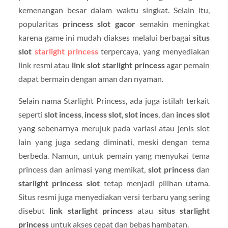
kemenangan besar dalam waktu singkat. Selain itu,
popularitas
princess slot gacor
semakin meningkat
karena game ini mudah diakses melalui berbagai
situs
slot
starlight princess
terpercaya, yang menyediakan
link resmi atau
link slot starlight princess
agar pemain
dapat bermain dengan aman dan nyaman.
Selain nama Starlight Princess, ada juga istilah terkait
seperti
slot incess
,
incess slot
,
slot inces
, dan
inces slot
yang sebenarnya merujuk pada variasi atau jenis slot
lain yang juga sedang diminati, meski dengan tema
berbeda. Namun, untuk pemain yang menyukai tema
princess dan animasi yang memikat,
slot princess
dan
starlight princess slot
tetap menjadi pilihan utama.
Situs resmi juga menyediakan versi terbaru yang sering
disebut
link starlight princess
atau
situs starlight
princess
untuk akses cepat dan bebas hambatan.