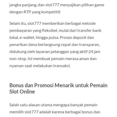
jangka
panjang,
dan
slot777
menyajikan
pilihan
game
dengan
RTP
yang
kompetitif.
Selain
itu,
slot777
memberikan
berbagai
metode
pembayaran
yang
fleksibel,
mulai
dari
transfer
bank
lokal,
e-
wallet,
hingga
pulsa.
Proses
deposit
dan
penarikan
dana
berlangsung
cepat
dan
transparan,
didukung
oleh
layanan
pelanggan
yang
aktif
24
jam
non-
stop.
Ini
membuat
pemain
merasa
aman
dan
nyaman
saat
melakukan
transaksi.
Bonus
dan
Promosi
Menarik
untuk
Pemain
Slot
Online
Salah
satu
alasan
utama
mengapa
banyak
pemain
memilih
slot777
adalah
karena
berbagai
bonus
dan