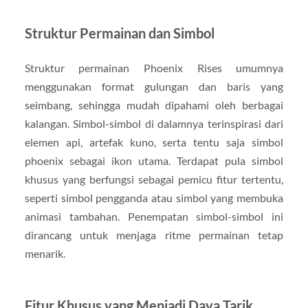
Struktur Permainan dan Simbol
Struktur permainan Phoenix Rises umumnya
menggunakan format gulungan dan baris yang
seimbang, sehingga mudah dipahami oleh berbagai
kalangan. Simbol-simbol di dalamnya terinspirasi dari
elemen api, artefak kuno, serta tentu saja simbol
phoenix sebagai ikon utama. Terdapat pula simbol
khusus yang berfungsi sebagai pemicu fitur tertentu,
seperti simbol pengganda atau simbol yang membuka
animasi tambahan. Penempatan simbol-simbol ini
dirancang untuk menjaga ritme permainan tetap
menarik.
Fitur Khusus yang Menjadi Daya Tarik