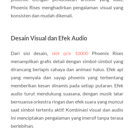
Phoenix Rises menghadirkan pengalaman visual yang
konsisten dan mudah dikenali.
Desain Visual dan Efek Audio
Dari sisi desain,
slot qris 10000
Phoenix Rises
menampilkan grafis detail dengan simbol-simbol yang
dirancang berlapis cahaya dan animasi halus. Efek api
yang menyala dan sayap phoenix yang terbentang
memberikan kesan dinamis pada setiap putaran. Efek
audio turut mendukung suasana, dengan musik latar
bernuansa orkestra ringan dan efek suara yang muncul
saat simbol tertentu aktif. Kombinasi visual dan audio
ini menciptakan pengalaman yang imersif tanpa terasa
berlebihan.