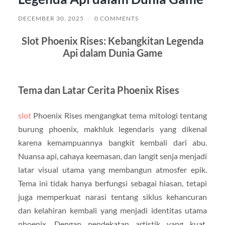
DECEMBER 30, 2025
/
0 COMMENTS
Slot Phoenix Rises: Kebangkitan Legenda
Api dalam Dunia Game
Tema dan Latar Cerita Phoenix Rises
slot
Phoenix Rises mengangkat tema mitologi tentang
burung phoenix, makhluk legendaris yang dikenal
karena kemampuannya bangkit kembali dari abu.
Nuansa api, cahaya keemasan, dan langit senja menjadi
latar visual utama yang membangun atmosfer epik.
Tema ini tidak hanya berfungsi sebagai hiasan, tetapi
juga memperkuat narasi tentang siklus kehancuran
dan kelahiran kembali yang menjadi identitas utama
phoenix. Dengan pendekatan artistik yang kuat,