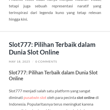
tetapi juga sebuah representasi naratif yang
terinspirasi dari legenda kuno yang tetap relevan
hingga kini.
Slot777: Pilihan Terbaik dalam
Dunia Slot Online
MAY 18, 2025
/
0 COMMENTS
Slot777:
Pilihan
Terbaik
dalam
Dunia
Slot
Online
Slot777
menjadi
salah
satu
platform
yang
sangat
diminati
pusatwin slot
oleh
para
pecinta
slot
online
di
Indonesia.
Popularitasnya
terus
meningkat
karena