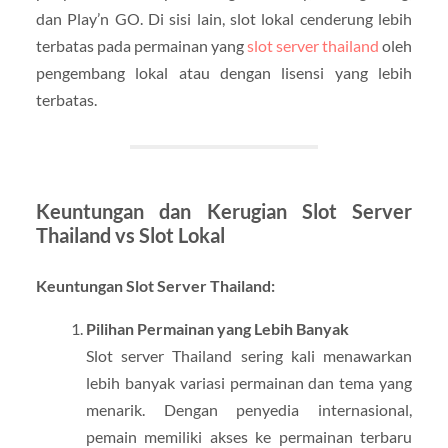
dan Play’n GO. Di sisi lain, slot lokal cenderung lebih
terbatas pada permainan yang
slot server thailand
oleh
pengembang lokal atau dengan lisensi yang lebih
terbatas.
Keuntungan dan Kerugian Slot Server
Thailand vs Slot Lokal
Keuntungan Slot Server Thailand:
Pilihan Permainan yang Lebih Banyak
Slot server Thailand sering kali menawarkan
lebih banyak variasi permainan dan tema yang
menarik. Dengan penyedia internasional,
pemain memiliki akses ke permainan terbaru