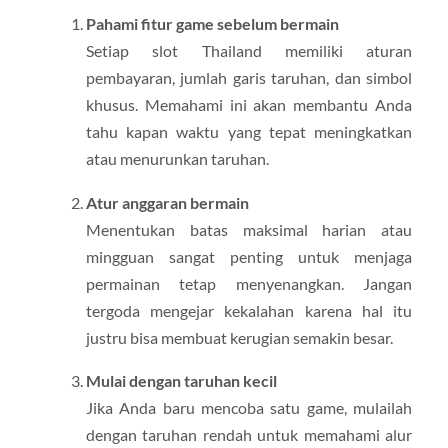
Pahami fitur game sebelum bermain
Setiap slot Thailand memiliki aturan
pembayaran, jumlah garis taruhan, dan simbol
khusus. Memahami ini akan membantu Anda
tahu kapan waktu yang tepat meningkatkan
atau menurunkan taruhan.
Atur anggaran bermain
Menentukan batas maksimal harian atau
mingguan sangat penting untuk menjaga
permainan tetap menyenangkan. Jangan
tergoda mengejar kekalahan karena hal itu
justru bisa membuat kerugian semakin besar.
Mulai dengan taruhan kecil
Jika Anda baru mencoba satu game, mulailah
dengan taruhan rendah untuk memahami alur