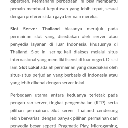
diperoleh. Memahami perbedaan ini bisa membantu
pemain membuat keputusan yang lebih tepat, sesuai
dengan preferensi dan gaya bermain mereka.
Slot Server Thailand
biasanya merujuk pada
permainan slot yang disediakan oleh server atau
penyedia layanan di luar Indonesia, khususnya di
Thailand. Slot ini sering kali diakses melalui situs
internasional yang memiliki lisensi di luar negeri. Di sisi
lain,
Slot Lokal
adalah permainan yang disediakan oleh
situs-situs perjudian yang berbasis di Indonesia atau
yang lebih dikenal dengan server lokal.
Perbedaan utama antara keduanya terletak pada
pengaturan server, tingkat pengembalian (RTP), serta
pilihan permainan. Slot server Thailand cenderung
lebih bervariasi dengan banyak pilihan permainan dari
penyedia besar seperti Pragmatic Play, Microgaming,