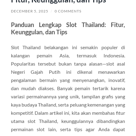
DECEMBER 5, 2025
/
0 COMMENTS
Panduan Lengkap Slot Thailand: Fitur,
Keunggulan, dan Tips
Slot Thailand belakangan ini semakin populer di
kalangan pemain Asia, termasuk Indonesia.
Popularitas tersebut bukan tanpa alasan—slot asal
Negeri Gajah Putih ini dikenal menawarkan
pengalaman bermain yang menyenangkan, inovatif,
dan mudah diakses. Banyak pemain tertarik karena
variasi permainannya yang unik, tampilan grafis yang
kaya budaya Thailand, serta peluang kemenangan yang
kompetitif. Dalam artikel ini, kita akan membahas fitur
utama slot Thailand, keunggulannya dibandingkan
permainan slot lain, serta tips agar Anda dapat