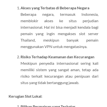
Akses yang Terbatas di Beberapa Negara
Beberapa negara, termasuk Indonesia,
memblokir akses ke situs perjudian
internasional. Hal ini bisa menjadi kendala bagi
pemain yang ingin mengakses slot server
Thailand, meskipun banyak pemain
menggunakan VPN untuk mengatasinya.
Risiko Terhadap Keamanan dan Kecurangan
Meskipun penyedia internasional sering kali
memiliki sistem yang sangat aman, tetap ada
risiko terkait kecurangan atau penipuan dari
situs yang tidak bertanggung jawab.
Kerugian Slot Lokal:
Pilihan Permainan yang Terbatas