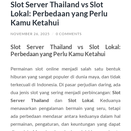
Slot Server Thailand vs Slot
Lokal: Perbedaan yang Perlu
Kamu Ketahui
NOVEMBER 26, 2025
/
0 COMMENTS
Slot Server Thailand vs Slot Lokal:
Perbedaan yang Perlu Kamu Ketahui
Permainan slot online menjadi salah satu bentuk
hiburan yang sangat populer di dunia maya, dan tidak
terkecuali di Indonesia. Di pasar perjudian daring, ada
dua jenis slot yang sering menjadi perbincangan:
Slot
Server Thailand
dan
Slot Lokal
. Keduanya
menawarkan pengalaman bermain yang seru, tetapi
ada perbedaan mendasar antara keduanya dalam hal
permainan, pengaturan, dan keuntungan yang dapat