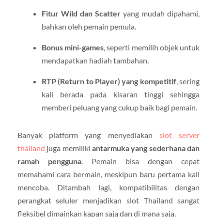
Fitur Wild dan Scatter
yang mudah dipahami,
bahkan oleh pemain pemula.
Bonus mini-games
, seperti memilih objek untuk
mendapatkan hadiah tambahan.
RTP (Return to Player) yang kompetitif
, sering
kali berada pada kisaran tinggi sehingga
memberi peluang yang cukup baik bagi pemain.
Banyak platform yang menyediakan
slot server
thailand
juga memiliki
antarmuka yang sederhana dan
ramah pengguna
. Pemain bisa dengan cepat
memahami cara bermain, meskipun baru pertama kali
mencoba. Ditambah lagi, kompatibilitas dengan
perangkat seluler menjadikan slot Thailand sangat
fleksibel dimainkan kapan saja dan di mana saja.