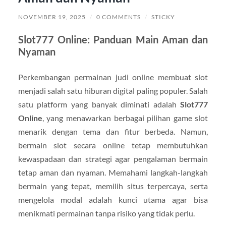
NOVEMBER 19, 2025
/
0 COMMENTS
/
STICKY
Slot777 Online: Panduan Main Aman dan
Nyaman
Perkembangan permainan judi online membuat slot
menjadi salah satu hiburan digital paling populer. Salah
satu platform yang banyak diminati adalah
Slot777
Online
, yang menawarkan berbagai pilihan game slot
menarik dengan tema dan fitur berbeda. Namun,
bermain slot secara online tetap membutuhkan
kewaspadaan dan strategi agar pengalaman bermain
tetap aman dan nyaman. Memahami langkah-langkah
bermain yang tepat, memilih situs terpercaya, serta
mengelola modal adalah kunci utama agar bisa
menikmati permainan tanpa risiko yang tidak perlu.