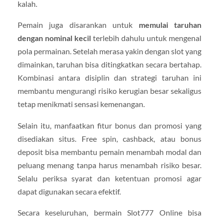
kalah.
Pemain juga disarankan untuk
memulai taruhan
dengan nominal kecil
terlebih dahulu untuk mengenal
pola permainan. Setelah merasa yakin dengan slot yang
dimainkan, taruhan bisa ditingkatkan secara bertahap.
Kombinasi antara disiplin dan strategi taruhan ini
membantu mengurangi risiko kerugian besar sekaligus
tetap menikmati sensasi kemenangan.
Selain itu, manfaatkan fitur bonus dan promosi yang
disediakan situs. Free spin, cashback, atau bonus
deposit bisa membantu pemain menambah modal dan
peluang menang tanpa harus menambah risiko besar.
Selalu periksa syarat dan ketentuan promosi agar
dapat digunakan secara efektif.
Secara keseluruhan, bermain Slot777 Online bisa