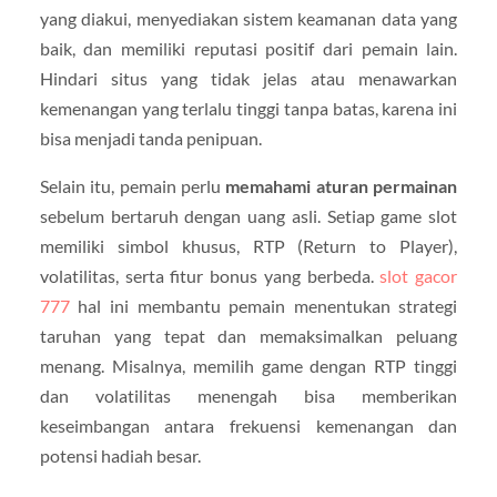
yang diakui, menyediakan sistem keamanan data yang
baik, dan memiliki reputasi positif dari pemain lain.
Hindari situs yang tidak jelas atau menawarkan
kemenangan yang terlalu tinggi tanpa batas, karena ini
bisa menjadi tanda penipuan.
Selain itu, pemain perlu
memahami aturan permainan
sebelum bertaruh dengan uang asli. Setiap game slot
memiliki simbol khusus, RTP (Return to Player),
volatilitas, serta fitur bonus yang berbeda.
slot gacor
777
hal ini membantu pemain menentukan strategi
taruhan yang tepat dan memaksimalkan peluang
menang. Misalnya, memilih game dengan RTP tinggi
dan volatilitas menengah bisa memberikan
keseimbangan antara frekuensi kemenangan dan
potensi hadiah besar.