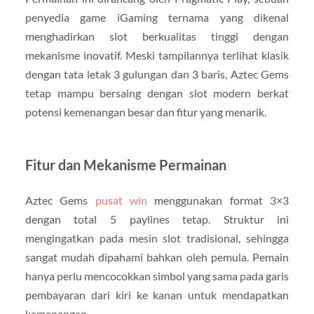
penyedia game iGaming ternama yang dikenal
menghadirkan slot berkualitas tinggi dengan
mekanisme inovatif. Meski tampilannya terlihat klasik
dengan tata letak 3 gulungan dan 3 baris, Aztec Gems
tetap mampu bersaing dengan slot modern berkat
potensi kemenangan besar dan fitur yang menarik.
Fitur dan Mekanisme Permainan
Aztec Gems
pusat win
menggunakan format 3×3
dengan total 5 paylines tetap. Struktur ini
mengingatkan pada mesin slot tradisional, sehingga
sangat mudah dipahami bahkan oleh pemula. Pemain
hanya perlu mencocokkan simbol yang sama pada garis
pembayaran dari kiri ke kanan untuk mendapatkan
kemenangan.