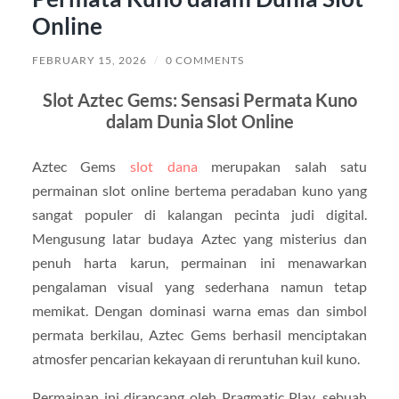
Online
FEBRUARY 15, 2026
/
0 COMMENTS
Slot Aztec Gems: Sensasi Permata Kuno
dalam Dunia Slot Online
Aztec Gems
slot dana
merupakan salah satu
permainan slot online bertema peradaban kuno yang
sangat populer di kalangan pecinta judi digital.
Mengusung latar budaya Aztec yang misterius dan
penuh harta karun, permainan ini menawarkan
pengalaman visual yang sederhana namun tetap
memikat. Dengan dominasi warna emas dan simbol
permata berkilau, Aztec Gems berhasil menciptakan
atmosfer pencarian kekayaan di reruntuhan kuil kuno.
Permainan ini dirancang oleh
Pragmatic Play
, sebuah