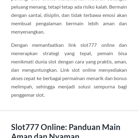
peluang menang, tetapi tetap ada risiko kalah. Bermain
dengan santai, disiplin, dan tidak terbawa emosi akan
membuat pengalaman bermain lebih aman dan
menyenangkan.
Dengan memanfaatkan link slot777 online dan
menerapkan strategi yang tepat, pemain bisa
menikmati dunia slot dengan cara yang praktis, aman,
dan menguntungkan. Link slot online menyediakan
akses cepat ke berbagai permainan menarik dan bonus
melimpah, sehingga menjadi solusi sempurna bagi
penggemar slot.
Slot777 Online: Panduan Main
Aman dan Nyaman