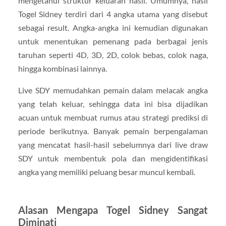
mengetahui struktur keluaran hasil. Umumnya, hasil
Togel Sidney terdiri dari 4 angka utama yang disebut
sebagai result. Angka-angka ini kemudian digunakan
untuk menentukan pemenang pada berbagai jenis
taruhan seperti 4D, 3D, 2D, colok bebas, colok naga,
hingga kombinasi lainnya.
Live SDY memudahkan pemain dalam melacak angka
yang telah keluar, sehingga data ini bisa dijadikan
acuan untuk membuat rumus atau strategi prediksi di
periode berikutnya. Banyak pemain berpengalaman
yang mencatat hasil-hasil sebelumnya dari live draw
SDY untuk membentuk pola dan mengidentifikasi
angka yang memiliki peluang besar muncul kembali.
Alasan Mengapa Togel Sidney Sangat
Diminati