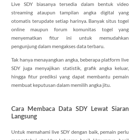
Live SDY biasanya tersedia dalam bentuk video
streaming ataupun tampilan angka digital yang
otomatis terupdate setiap harinya. Banyak situs togel
online maupun forum komunitas togel yang
menyematkan fitur ini untuk memudahkan
pengunjung dalam mengakses data terbaru.
Tak hanya menayangkan angka, beberapa platform live
SDY juga menyajikan statistik, grafik angka keluar,
hingga fitur prediksi yang dapat membantu pemain
membuat keputusan dalam memilih angka jitu.
Cara Membaca Data SDY Lewat Siaran
Langsung
Untuk memahami live SDY dengan baik, pemain perlu