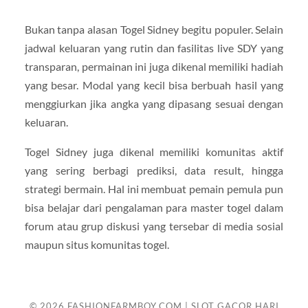
Bukan tanpa alasan Togel Sidney begitu populer. Selain
jadwal keluaran yang rutin dan fasilitas live SDY yang
transparan, permainan ini juga dikenal memiliki hadiah
yang besar. Modal yang kecil bisa berbuah hasil yang
menggiurkan jika angka yang dipasang sesuai dengan
keluaran.
Togel Sidney juga dikenal memiliki komunitas aktif
yang sering berbagi prediksi, data result, hingga
strategi bermain. Hal ini membuat pemain pemula pun
bisa belajar dari pengalaman para master togel dalam
forum atau grup diskusi yang tersebar di media sosial
maupun situs komunitas togel.
© 2026
FASHIONFARMBOY.COM | SLOT GACOR HARI