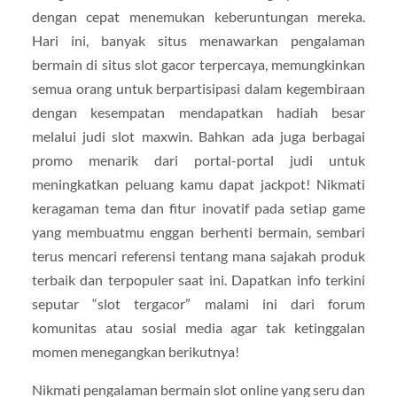
dengan cepat menemukan keberuntungan mereka.
Hari ini, banyak situs menawarkan pengalaman
bermain di situs slot gacor terpercaya, memungkinkan
semua orang untuk berpartisipasi dalam kegembiraan
dengan kesempatan mendapatkan hadiah besar
melalui judi slot maxwin. Bahkan ada juga berbagai
promo menarik dari portal-portal judi untuk
meningkatkan peluang kamu dapat jackpot! Nikmati
keragaman tema dan fitur inovatif pada setiap game
yang membuatmu enggan berhenti bermain, sembari
terus mencari referensi tentang mana sajakah produk
terbaik dan terpopuler saat ini. Dapatkan info terkini
seputar “slot tergacor” malami ini dari forum
komunitas atau sosial media agar tak ketinggalan
momen menegangkan berikutnya!
Nikmati pengalaman bermain slot online yang seru dan