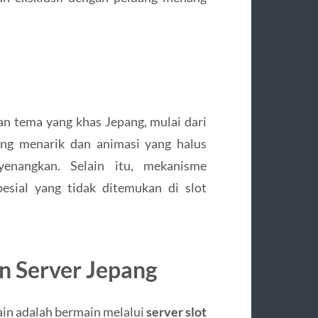
an tema yang khas Jepang, mulai dari
yang menarik dan animasi yang halus
nangkan. Selain itu, mekanisme
esial yang tidak ditemukan di slot
 Server Jepang
ain adalah bermain melalui
server slot