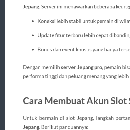
Jepang
. Server ini menawarkan beberapa keungg
Koneksi lebih stabil untuk pemain di wila
Update fitur terbaru lebih cepat dibandin
Bonus dan event khusus yang hanya tersed
Dengan memilih
server Jepang pro
, pemain bi
performa tinggi dan peluang menang yang lebih 
Cara Membuat Akun Slot 
Untuk bermain di slot Jepang, langkah pert
Jepang
. Berikut panduannya: