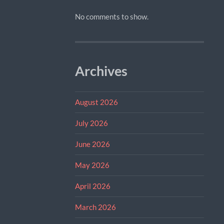
No comments to show.
Archives
August 2026
July 2026
June 2026
May 2026
April 2026
March 2026