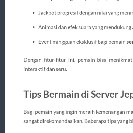
Jackpot progresif dengan nilai yang menin
Animasi dan efek suara yang mendukung 
Event mingguan eksklusif bagi pemain
se
Dengan fitur-fitur ini, pemain bisa menikmat
interaktif dan seru.
Tips Bermain di Server Je
Bagi pemain yang ingin meraih kemenangan ma
sangat direkomendasikan. Beberapa tips yang bi