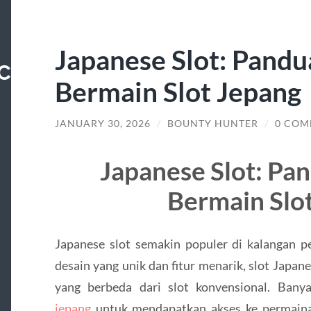
Japanese Slot: Pand
.COM
Bermain Slot Jepang
JANUARY 30, 2026
/
BOUNTY HUNTER
/
0 COM
Japanese Slot: Pa
Bermain Slo
Japanese slot semakin populer di kalangan 
desain yang unik dan fitur menarik, slot Jap
yang berbeda dari slot konvensional. Ban
jepang
untuk mendapatkan akses ke permaina