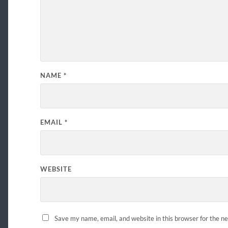
NAME
*
EMAIL
*
WEBSITE
Save my name, email, and website in this browser for the n