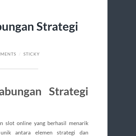
ungan Strategi
MMENTS
/
STICKY
bungan Strategi
 slot online yang berhasil menarik
unik antara elemen strategi dan