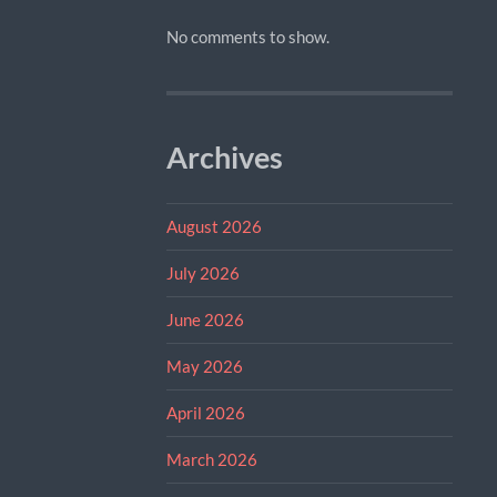
No comments to show.
Archives
August 2026
July 2026
June 2026
May 2026
April 2026
March 2026