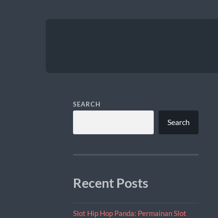
SEARCH
Search
Recent Posts
Slot Hip Hop Panda: Permainan Slot