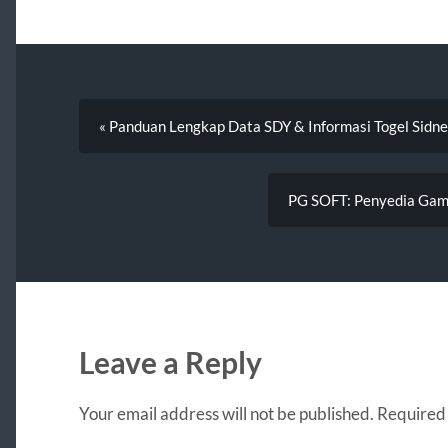
« Panduan Lengkap Data SDY & Informasi Togel Sidn
PG SOFT: Penyedia Gam
Leave a Reply
Your email address will not be published.
Required 