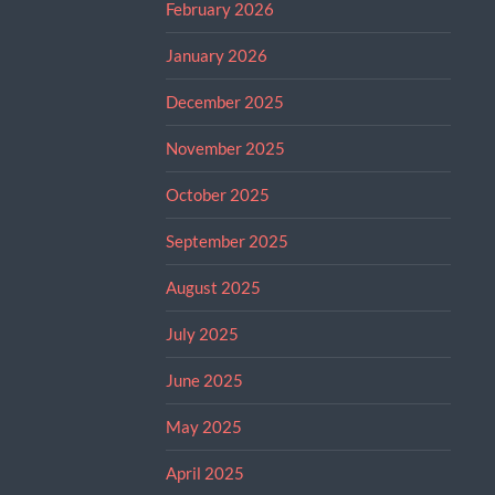
February 2026
January 2026
December 2025
November 2025
October 2025
September 2025
August 2025
July 2025
June 2025
May 2025
April 2025