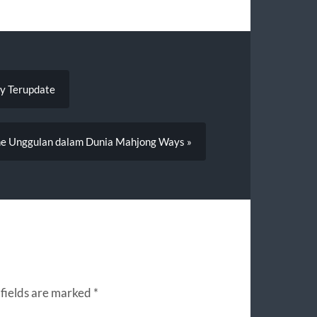
ey Terupdate
e Unggulan dalam Dunia Mahjong Ways »
fields are marked
*