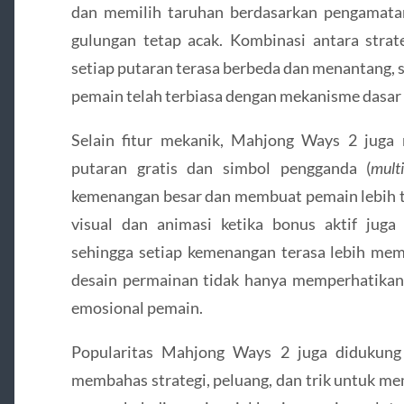
dan memilih taruhan berdasarkan pengamatan 
gulungan tetap acak. Kombinasi antara stra
setiap putaran terasa berbeda dan menantang,
pemain telah terbiasa dengan mekanisme dasar
Selain fitur mekanik, Mahjong Ways 2 juga
putaran gratis dan simbol pengganda (
multi
kemenangan besar dan membuat pemain lebih te
visual dan animasi ketika bonus aktif jug
sehingga setiap kemenangan terasa lebih me
desain permainan tidak hanya memperhatikan
emosional pemain.
Popularitas Mahjong Ways 2 juga didukung
membahas strategi, peluang, dan trik untuk m