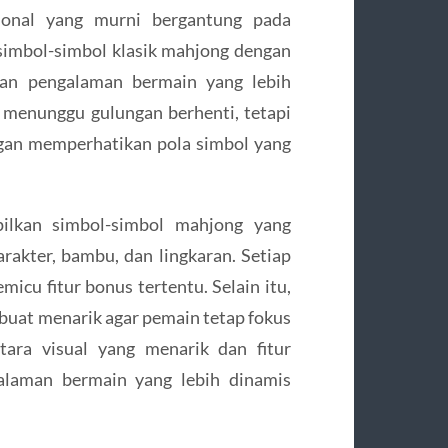
sional yang murni bergantung pada
imbol-simbol klasik mahjong dengan
an pengalaman bermain yang lebih
 menunggu gulungan berhenti, tetapi
gan memperhatikan pola simbol yang
ilkan simbol-simbol mahjong yang
rakter, bambu, dan lingkaran. Setiap
micu fitur bonus tertentu. Selain itu,
ibuat menarik agar pemain tetap fokus
tara visual yang menarik dan fitur
laman bermain yang lebih dinamis