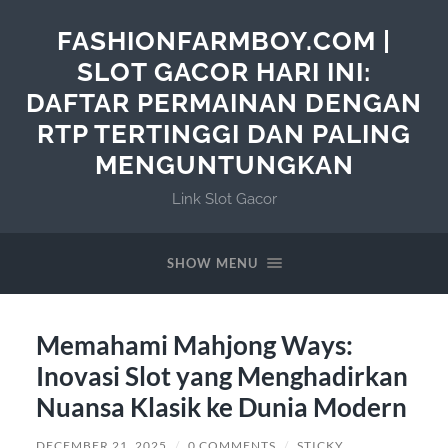
FASHIONFARMBOY.COM |
SLOT GACOR HARI INI:
DAFTAR PERMAINAN DENGAN
RTP TERTINGGI DAN PALING
MENGUNTUNGKAN
Link Slot Gacor
SHOW MENU
Memahami Mahjong Ways:
Inovasi Slot yang Menghadirkan
Nuansa Klasik ke Dunia Modern
DECEMBER 21, 2025
/
0 COMMENTS
/
STICKY