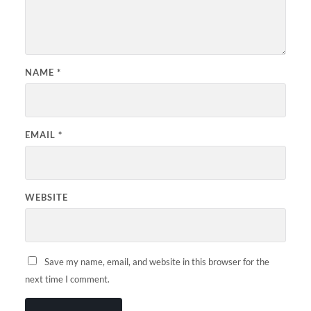
NAME
*
EMAIL
*
WEBSITE
Save my name, email, and website in this browser for the
next time I comment.