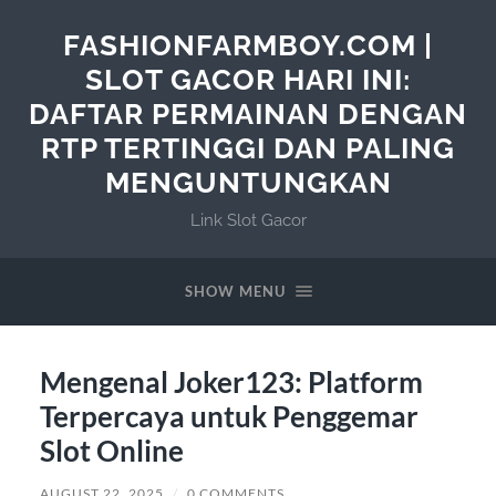
FASHIONFARMBOY.COM |
SLOT GACOR HARI INI:
DAFTAR PERMAINAN DENGAN
RTP TERTINGGI DAN PALING
MENGUNTUNGKAN
Link Slot Gacor
SHOW MENU
Mengenal Joker123: Platform
Terpercaya untuk Penggemar
Slot Online
AUGUST 22, 2025
/
0 COMMENTS