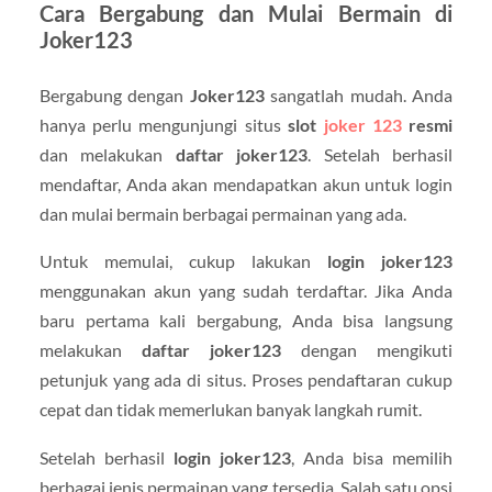
Cara Bergabung dan Mulai Bermain di
Joker123
Bergabung dengan
Joker123
sangatlah mudah. Anda
hanya perlu mengunjungi situs
slot
joker 123
resmi
dan melakukan
daftar joker123
. Setelah berhasil
mendaftar, Anda akan mendapatkan akun untuk login
dan mulai bermain berbagai permainan yang ada.
Untuk memulai, cukup lakukan
login joker123
menggunakan akun yang sudah terdaftar. Jika Anda
baru pertama kali bergabung, Anda bisa langsung
melakukan
daftar joker123
dengan mengikuti
petunjuk yang ada di situs. Proses pendaftaran cukup
cepat dan tidak memerlukan banyak langkah rumit.
Setelah berhasil
login joker123
, Anda bisa memilih
berbagai jenis permainan yang tersedia. Salah satu opsi