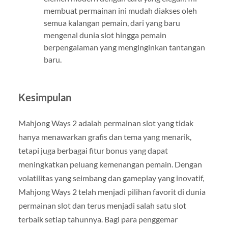
membuat permainan ini mudah diakses oleh
semua kalangan pemain, dari yang baru
mengenal dunia slot hingga pemain
berpengalaman yang menginginkan tantangan
baru.
Kesimpulan
Mahjong Ways 2 adalah permainan slot yang tidak
hanya menawarkan grafis dan tema yang menarik,
tetapi juga berbagai fitur bonus yang dapat
meningkatkan peluang kemenangan pemain. Dengan
volatilitas yang seimbang dan gameplay yang inovatif,
Mahjong Ways 2 telah menjadi pilihan favorit di dunia
permainan slot dan terus menjadi salah satu slot
terbaik setiap tahunnya. Bagi para penggemar