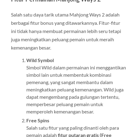
Salah satu daya tarik utama Mahjong Ways 2 adalah
berbagai fitur bonus yang ditawarkannya. Fitur-fitur
ini tidak hanya membuat permainan lebih seru tetapi
juga meningkatkan peluang pemain untuk meraih
kemenangan besar.
Wild Symbol
Simbol Wild dalam permainan ini menggantikan
simbol lain untuk membentuk kombinasi
pemenang, yang sangat membantu dalam
meningkatkan peluang kemenangan. Wild juga
dapat mengembang pada gulungan tertentu,
memperbesar peluang pemain untuk
memperoleh kemenangan besar.
Free Spins
Salah satu fitur yang paling dinanti oleh para
pemain adalah
fitur putaran gratis (Free