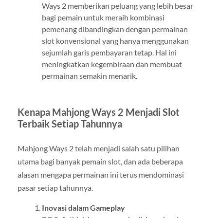
Ways 2 memberikan peluang yang lebih besar
bagi pemain untuk meraih kombinasi
pemenang dibandingkan dengan permainan
slot konvensional yang hanya menggunakan
sejumlah garis pembayaran tetap. Hal ini
meningkatkan kegembiraan dan membuat
permainan semakin menarik.
Kenapa Mahjong Ways 2 Menjadi Slot
Terbaik Setiap Tahunnya
Mahjong Ways 2 telah menjadi salah satu pilihan
utama bagi banyak pemain slot, dan ada beberapa
alasan mengapa permainan ini terus mendominasi
pasar setiap tahunnya.
Inovasi dalam Gameplay