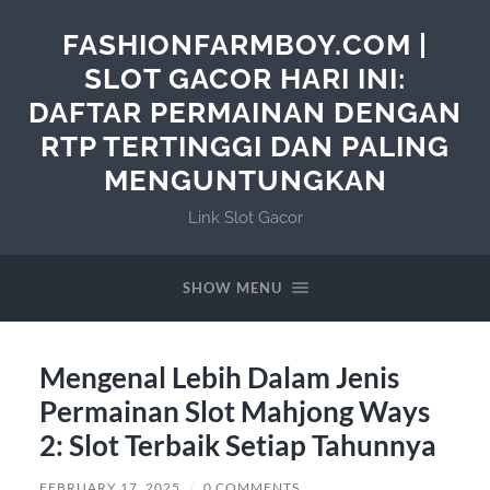
FASHIONFARMBOY.COM |
SLOT GACOR HARI INI:
DAFTAR PERMAINAN DENGAN
RTP TERTINGGI DAN PALING
MENGUNTUNGKAN
Link Slot Gacor
SHOW MENU
Mengenal Lebih Dalam Jenis
Permainan Slot Mahjong Ways
2: Slot Terbaik Setiap Tahunnya
FEBRUARY 17, 2025
/
0 COMMENTS