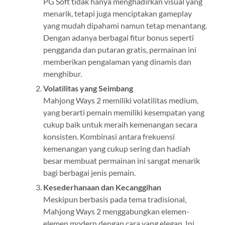
PG Soft tidak hanya menghadirkan visual yang
menarik, tetapi juga menciptakan gameplay
yang mudah dipahami namun tetap menantang.
Dengan adanya berbagai fitur bonus seperti
pengganda dan putaran gratis, permainan ini
memberikan pengalaman yang dinamis dan
menghibur.
Volatilitas yang Seimbang
Mahjong Ways 2 memiliki volatilitas medium,
yang berarti pemain memiliki kesempatan yang
cukup baik untuk meraih kemenangan secara
konsisten. Kombinasi antara frekuensi
kemenangan yang cukup sering dan hadiah
besar membuat permainan ini sangat menarik
bagi berbagai jenis pemain.
Kesederhanaan dan Kecanggihan
Meskipun berbasis pada tema tradisional,
Mahjong Ways 2 menggabungkan elemen-
elemen modern dengan cara yang elegan. Ini