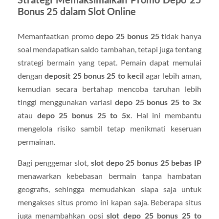
Bonus 25 dalam Slot Online
Memanfaatkan promo
depo 25 bonus 25
tidak hanya
soal mendapatkan saldo tambahan, tetapi juga tentang
strategi bermain yang tepat. Pemain dapat memulai
dengan
deposit 25 bonus 25 to kecil
agar lebih aman,
kemudian secara bertahap mencoba taruhan lebih
tinggi menggunakan variasi
depo 25 bonus 25 to 3x
atau
depo 25 bonus 25 to 5x
. Hal ini membantu
mengelola risiko sambil tetap menikmati keseruan
permainan.
Bagi penggemar slot,
slot depo 25 bonus 25 bebas IP
menawarkan kebebasan bermain tanpa hambatan
geografis, sehingga memudahkan siapa saja untuk
mengakses situs promo ini kapan saja. Beberapa situs
juga menambahkan opsi
slot depo 25 bonus 25 to