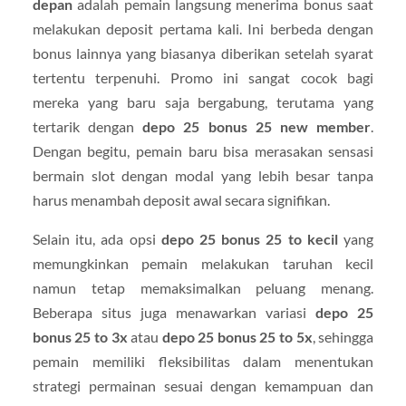
depan
adalah pemain langsung menerima bonus saat
melakukan deposit pertama kali. Ini berbeda dengan
bonus lainnya yang biasanya diberikan setelah syarat
tertentu terpenuhi. Promo ini sangat cocok bagi
mereka yang baru saja bergabung, terutama yang
tertarik dengan
depo 25 bonus 25 new member
.
Dengan begitu, pemain baru bisa merasakan sensasi
bermain slot dengan modal yang lebih besar tanpa
harus menambah deposit awal secara signifikan.
Selain itu, ada opsi
depo 25 bonus 25 to kecil
yang
memungkinkan pemain melakukan taruhan kecil
namun tetap memaksimalkan peluang menang.
Beberapa situs juga menawarkan variasi
depo 25
bonus 25 to 3x
atau
depo 25 bonus 25 to 5x
, sehingga
pemain memiliki fleksibilitas dalam menentukan
strategi permainan sesuai dengan kemampuan dan