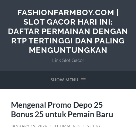
FASHIONFARMBOY.COM |
SLOT GACOR HARI INI:
DAFTAR PERMAINAN DENGAN
RTP TERTINGGI DAN PALING
MENGUNTUNGKAN
Link Slot Gacor
SHOW MENU
Mengenal Promo Depo 25
Bonus 25 untuk Pemain Baru
JANUARY 19, 2026
/
0 COMMENTS
/
STICKY