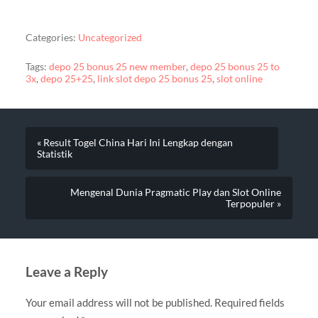
Categories:
Uncategorized
Tags:
depo 25 bonus 25 new member
,
depo 25 bonus 25 to
3x
,
depo 25+25
,
link slot depo 25 bonus 25
,
slot online
« Result Togel China Hari Ini Lengkap dengan
Statistik
Mengenal Dunia Pragmatic Play dan Slot Online
Terpopuler »
Leave a Reply
Your email address will not be published.
Required fields