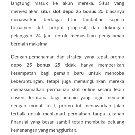
langsung masuk ke akun mereka. Situs yang
menyediakan
situs slot depo 25 bonus 25
biasanya
menawarkan berbagai fitur tambahan seperti
turnamen slot, jackpot progresif, dan dukungan
pelanggan 24 jam untuk memastikan pengalaman
bermain maksimal.
Dengan pemahaman dan strategi yang tepat, promo
depo 25 bonus 25
tidak hanya memberikan
kesempatan bagi pemain baru untuk mencoba
keberuntungan, tetapi juga memungkinkan mereka
memaksimalkan permainan slot online secara lebih
efisien. Terutama bagi pemain yang ingin memulai
dengan modal kecil, promo ini menawarkan jalan
terbaik untuk menikmati permainan tanpa tekanan
finansial yang besar, sambil tetap membuka peluang
kemenangan yang menggiurkan.