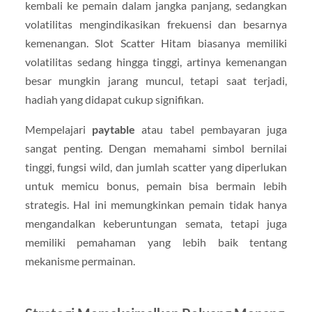
kembali ke pemain dalam jangka panjang, sedangkan
volatilitas mengindikasikan frekuensi dan besarnya
kemenangan. Slot Scatter Hitam biasanya memiliki
volatilitas sedang hingga tinggi, artinya kemenangan
besar mungkin jarang muncul, tetapi saat terjadi,
hadiah yang didapat cukup signifikan.
Mempelajari
paytable
atau tabel pembayaran juga
sangat penting. Dengan memahami simbol bernilai
tinggi, fungsi wild, dan jumlah scatter yang diperlukan
untuk memicu bonus, pemain bisa bermain lebih
strategis. Hal ini memungkinkan pemain tidak hanya
mengandalkan keberuntungan semata, tetapi juga
memiliki pemahaman yang lebih baik tentang
mekanisme permainan.