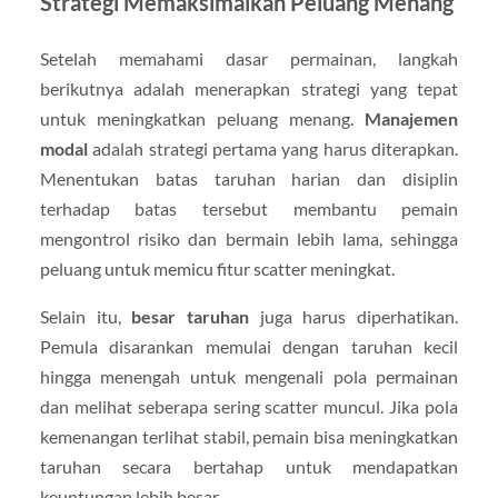
Strategi Memaksimalkan Peluang Menang
Setelah memahami dasar permainan, langkah
berikutnya adalah menerapkan strategi yang tepat
untuk meningkatkan peluang menang.
Manajemen
modal
adalah strategi pertama yang harus diterapkan.
Menentukan batas taruhan harian dan disiplin
terhadap batas tersebut membantu pemain
mengontrol risiko dan bermain lebih lama, sehingga
peluang untuk memicu fitur scatter meningkat.
Selain itu,
besar taruhan
juga harus diperhatikan.
Pemula disarankan memulai dengan taruhan kecil
hingga menengah untuk mengenali pola permainan
dan melihat seberapa sering scatter muncul. Jika pola
kemenangan terlihat stabil, pemain bisa meningkatkan
taruhan secara bertahap untuk mendapatkan
keuntungan lebih besar.