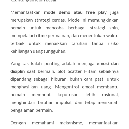
Memanfaatkan
mode demo atau free play
juga
merupakan strategi cerdas. Mode ini memungkinkan
pemain untuk mencoba berbagai strategi spin,
mempelajari ritme permainan, dan menentukan waktu
terbaik untuk menaikkan taruhan tanpa risiko
kehilangan uang sungguhan.
Yang tak kalah penting adalah menjaga
emosi dan
disiplin
saat bermain. Slot Scatter Hitam sebaiknya
dipandang sebagai hiburan, bukan cara pasti untuk
menghasilkan uang. Mengontrol emosi membantu
pemain membuat keputusan lebih rasional,
menghindari taruhan impulsif, dan tetap menikmati
pengalaman bermain.
Dengan memahami mekanisme, memanfaatkan