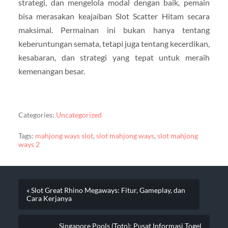
strategi, dan mengelola modal dengan baik, pemain
bisa merasakan keajaiban Slot Scatter Hitam secara
maksimal. Permainan ini bukan hanya tentang
keberuntungan semata, tetapi juga tentang kecerdikan,
kesabaran, dan strategi yang tepat untuk meraih
kemenangan besar.
Categories:
Uncategorized
Tags:
mahjong ways slot
,
slot mahjong ways
,
slot mahjong
ways 2
« Slot Great Rhino Megaways: Fitur, Gameplay, dan
Cara Kerjanya
Singapore Pools (Toto): Pusat Informasi Togel