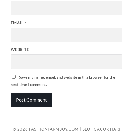
EMAIL
*
WEBSITE
Save my name, email, and website in this browser for the
next time I comment.
© 2026
FASHIONFARMBOY.COM | SLOT GACOR HARI