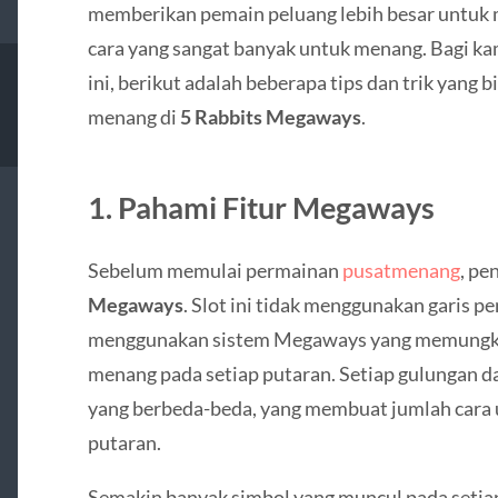
memberikan pemain peluang lebih besar untuk
cara yang sangat banyak untuk menang. Bagi k
ini, berikut adalah beberapa tips dan trik yan
menang di
5 Rabbits Megaways
.
1.
Pahami Fitur Megaways
Sebelum memulai permainan
pusatmenang
, pe
Megaways
. Slot ini tidak menggunakan garis p
menggunakan sistem Megaways yang memungkin
menang pada setiap putaran. Setiap gulungan 
yang berbeda-beda, yang membuat jumlah cara 
putaran.
Semakin banyak simbol yang muncul pada setia