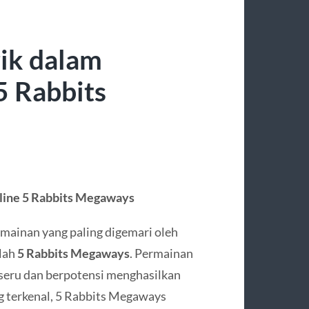
rik dalam
5 Rabbits
nline 5 Rabbits Megaways
rmainan yang paling digemari oleh
alah
5 Rabbits Megaways
. Permainan
seru dan berpotensi menghasilkan
 terkenal, 5 Rabbits Megaways