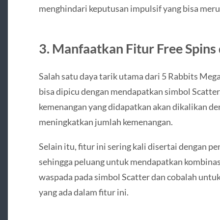
menghindari keputusan impulsif yang bisa meru
3.
Manfaatkan Fitur Free Spins 
Salah satu daya tarik utama dari 5 Rabbits Me
bisa dipicu dengan mendapatkan simbol Scatter
kemenangan yang didapatkan akan dikalikan d
meningkatkan jumlah kemenangan.
Selain itu, fitur ini sering kali disertai denga
sehingga peluang untuk mendapatkan kombinasi
waspada pada simbol Scatter dan cobalah unt
yang ada dalam fitur ini.