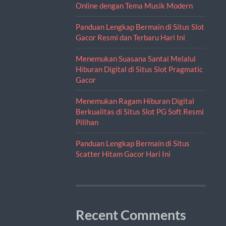
Online dengan Tema Musik Modern
Panduan Lengkap Bermain di Situs Slot
Gacor Resmi dan Terbaru Hari Ini
Menemukan Suasana Santai Melalui
Hiburan Digital di Situs Slot Pragmatic
Gacor
Menemukan Ragam Hiburan Digital
Berkualitas di Situs Slot PG Soft Resmi
Pilihan
Panduan Lengkap Bermain di Situs
Scatter Hitam Gacor Hari Ini
Recent Comments