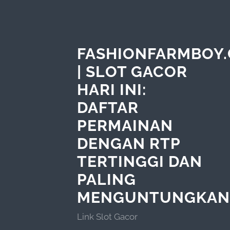
FASHIONFARMBOY
| SLOT GACOR
HARI INI:
DAFTAR
PERMAINAN
DENGAN RTP
TERTINGGI DAN
PALING
MENGUNTUNGKAN
Link Slot Gacor