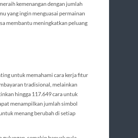
 meraih kemenangan dengan jumlah
amu yang ingin menguasai permainan
g bisa membantu meningkatkan peluang
nting untuk memahami cara kerja fitur
embayaran tradisional, melainkan
kan hingga 117.649 cara untuk
dapat menampilkan jumlah simbol
untuk menang berubah di setiap
p gulungan, semakin banyak pula