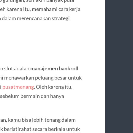
eh karena itu, memahami cara kerja
 dalam merencanakan strategi
n slot adalah
manajemen bankroll
ni menawarkan peluang besar untuk
i
pusatmenang
. Oleh karena itu,
 sebelum bermain dan hanya
n, kamu bisa lebih tenang dalam
 beristirahat secara berkala untuk