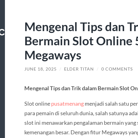
Mengenal Tips dan T
.COM
Bermain Slot Online 
Megaways
JUNE 18, 2025
/
ELDER TITAN
/
0 COMMENTS
Mengenal Tips dan Trik dalam Bermain Slot O
Slot online
pusatmenang
menjadi salah satu pe
para pemain di seluruh dunia, salah satunya ad
slot ini menawarkan pengalaman bermain yang 
kemenangan besar. Dengan fitur Megaways yang