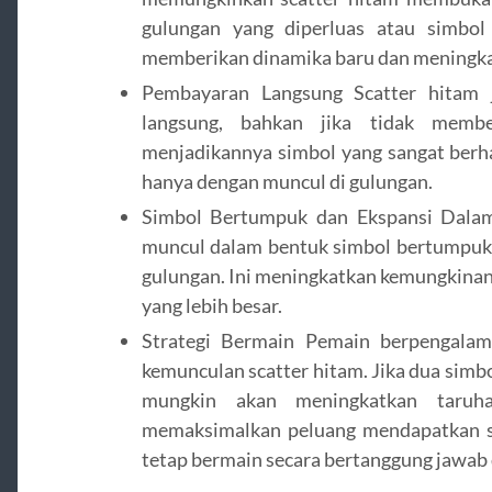
gulungan yang diperluas atau simbol 
memberikan dinamika baru dan meningk
Pembayaran Langsung Scatter hitam 
langsung, bahkan jika tidak memb
menjadikannya simbol yang sangat berh
hanya dengan muncul di gulungan.
Simbol Bertumpuk dan Ekspansi Dalam 
muncul dalam bentuk simbol bertumpuk
gulungan. Ini meningkatkan kemungkina
yang lebih besar.
Strategi Bermain Pemain berpengalam
kemunculan scatter hitam. Jika dua simb
mungkin akan meningkatkan taruh
memaksimalkan peluang mendapatkan si
tetap bermain secara bertanggung jawab