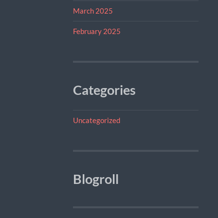
March 2025
February 2025
Categories
Uncategorized
Blogroll