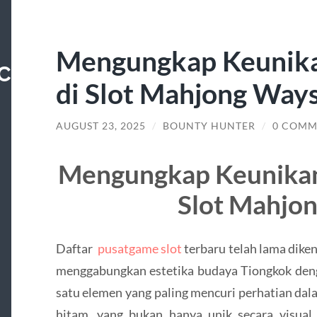
Mengungkap Keunika
.COM
di Slot Mahjong Way
AUGUST 23, 2025
/
BOUNTY HUNTER
/
0 COMM
Mengungkap Keunikan 
Slot Mahjo
Daftar
pusatgame slot
terbaru telah lama diken
menggabungkan estetika budaya Tiongkok deng
satu elemen yang paling mencuri perhatian dala
hitam, yang bukan hanya unik secara visual,