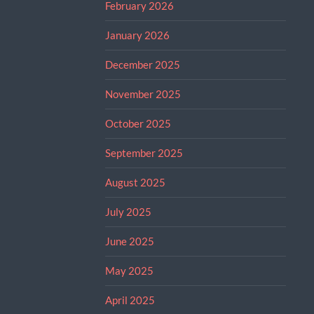
February 2026
January 2026
December 2025
November 2025
October 2025
September 2025
August 2025
July 2025
June 2025
May 2025
April 2025