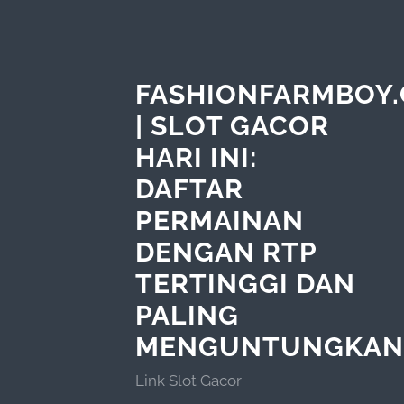
FASHIONFARMBOY
| SLOT GACOR
HARI INI:
DAFTAR
PERMAINAN
DENGAN RTP
TERTINGGI DAN
PALING
MENGUNTUNGKAN
Link Slot Gacor