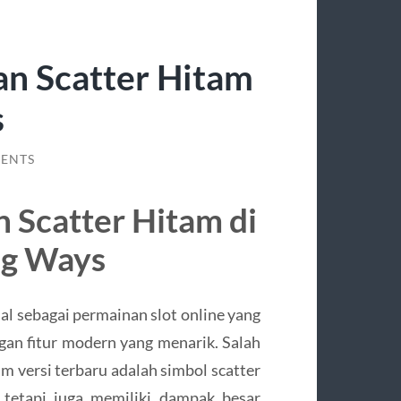
n Scatter Hitam
s
ENTS
Scatter Hitam di
ng Ways
al sebagai permainan slot online yang
an fitur modern yang menarik. Salah
m versi terbaru adalah simbol scatter
 tetapi juga memiliki dampak besar