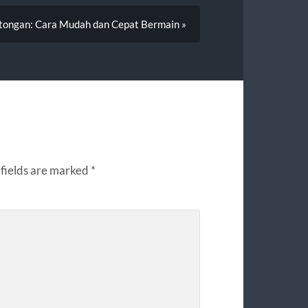
otongan: Cara Mudah dan Cepat Bermain »
fields are marked
*