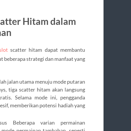
catter Hitam dalam
nan
lot
scatter hitam dapat membantu
 beberapa strategi dan manfaat yang
alah jalan utama menuju mode putaran
s, tiga scatter hitam akan langsung
ratis. Selama mode ini, pengganda
esif, memberikan potensi hadiah yang
s Beberapa varian permainan
mode permainan tambahan, seperti