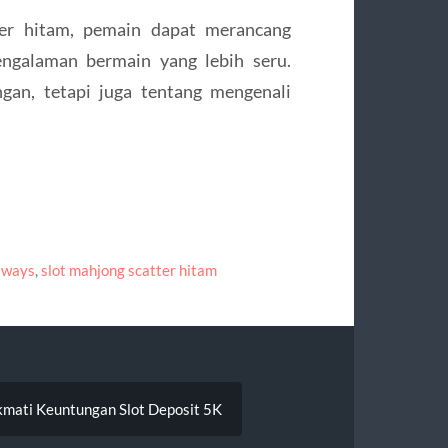
er hitam, pemain dapat merancang
engalaman bermain yang lebih seru.
an, tetapi juga tentang mengenali
.
 ways
,
slot mahjong scatter hitam
kmati Keuntungan Slot Deposit 5K