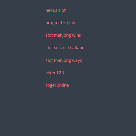
nexus slot
pragmatic play
slot mahjong wins
slot server thailand
slot mahjong ways
joker123
togel online