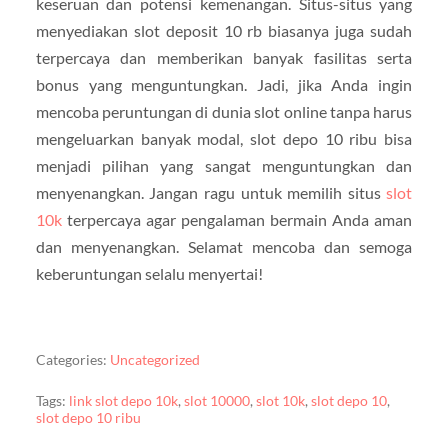
keseruan dan potensi kemenangan. Situs-situs yang
menyediakan slot deposit 10 rb biasanya juga sudah
terpercaya dan memberikan banyak fasilitas serta
bonus yang menguntungkan. Jadi, jika Anda ingin
mencoba peruntungan di dunia slot online tanpa harus
mengeluarkan banyak modal, slot depo 10 ribu bisa
menjadi pilihan yang sangat menguntungkan dan
menyenangkan. Jangan ragu untuk memilih situs
slot
10k
terpercaya agar pengalaman bermain Anda aman
dan menyenangkan. Selamat mencoba dan semoga
keberuntungan selalu menyertai!
Categories:
Uncategorized
Tags:
link slot depo 10k
,
slot 10000
,
slot 10k
,
slot depo 10
,
slot depo 10 ribu