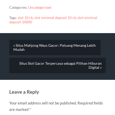
Categories:
Uncategorized
Tags:
slot 10 rb
,
slot minimal deposit 10 rb
,
slot minimal
deposit 10000
« Situs Mahjong Ways Gacor: Peluang Menang Lebih
Mudah
Situs Slot Gacor Terpercaya sebagai Pilihan Hiburan
Digital »
Leave a Reply
Your email address will not be published.
Required fields
are marked
*