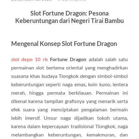
Slot Fortune Dragon: Pesona
Keberuntungan dari Negeri Tirai Bambu
Mengenal Konsep Slot Fortune Dragon
slot depo 10 rb
Fortune Dragon
adalah salah satu
permainan slot bertema oriental yang menghadirkan
suasana khas budaya Tiongkok dengan simbol-simbol
keberuntungan seperti naga emas, koin kuno, lentera
merah, hingga permata berkilauan. Permainan ini
dikenal karena tampilan grafisnya yang menarik serta
efek suara yang menciptakan pengalaman bermain
lebih imersif. Unsur naga dijadikan tokoh utama,
karena dalam kepercayaan tradisional Tiongkok, naga
melambangkan keberuntungan, kemakmuran, dan