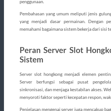
penggunaan.
Pembahasan yang umum meliputi jenis gulunga
yang menjadi dasar permainan. Dengan pe
memahami bagaimana sistem bekerja dari sisi te
Peran Server Slot Hongko
Sistem
Server slot hongkong menjadi elemen penting
Server berfungsi sebagai pusat pengelo
sinkronisasi, dan menjaga kestabilan akses. W
menyoroti faktor seperti kecepatan respon, wak
Penjelasan mengenai server juga mencakup bag