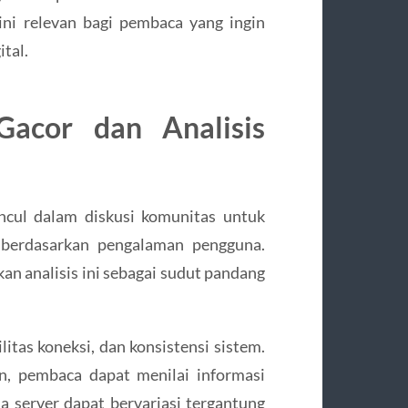
ni relevan bagi pembaca yang ingin
tal.
Gacor dan Analisis
uncul dalam diskusi komunitas untuk
 berdasarkan pengalaman pengguna.
n analisis ini sebagai sudut pandang
litas koneksi, dan konsistensi sistem.
n, pembaca dapat menilai informasi
 server dapat bervariasi tergantung