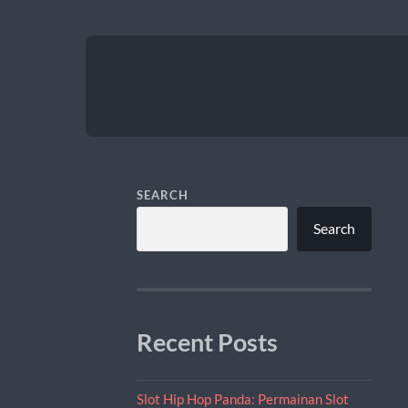
SEARCH
Search
Recent Posts
Slot Hip Hop Panda: Permainan Slot