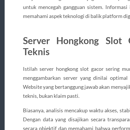
untuk mencegah gangguan sistem. Informasi i
memahami aspek teknologi di balik platform digi
Server Hongkong Slot 
Teknis
Istilah server hongkong slot gacor sering m
menggambarkan server yang dinilai optimal
Website yang bertanggung jawab akan menyajika
teknis, bukan klaim pasti.
Biasanya, analisis mencakup waktu akses, stabi
Dengan data yang disajikan secara transpara
secara objektif dan memahami bahwa performa