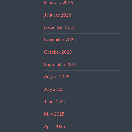
February 2026
January 2026
December 2025
November 2025
October 2025
September 2025
August 2025
July 2025
June 2025
May 2025
April 2025