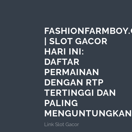
FASHIONFARMBOY
| SLOT GACOR
HARI INI:
DAFTAR
PERMAINAN
DENGAN RTP
TERTINGGI DAN
PALING
MENGUNTUNGKAN
Link Slot Gacor