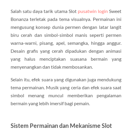
Salah satu daya tarik utama Slot
pusatwin login
Sweet
Bonanza terletak pada tema visualnya. Permainan ini
mengusung konsep dunia permen dengan latar langit
biru cerah dan simbol-simbol manis seperti permen
warna-warni, pisang, apel, semangka, hingga anggur.
Desain grafis yang cerah dipadukan dengan animasi
yang halus menciptakan suasana bermain yang
menyenangkan dan tidak membosankan.
Selain itu, efek suara yang digunakan juga mendukung
tema permainan. Musik yang ceria dan efek suara saat
simbol menang muncul memberikan pengalaman
bermain yang lebih imersif bagi pemain.
Sistem Permainan dan Mekanisme Slot