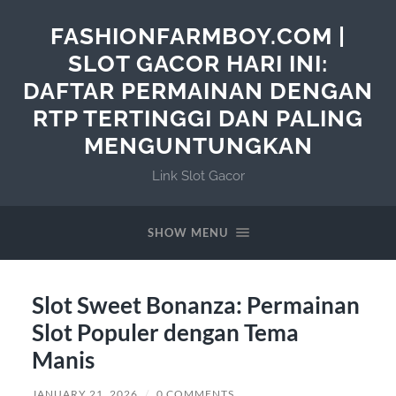
FASHIONFARMBOY.COM |
SLOT GACOR HARI INI:
DAFTAR PERMAINAN DENGAN
RTP TERTINGGI DAN PALING
MENGUNTUNGKAN
Link Slot Gacor
SHOW MENU
Slot Sweet Bonanza: Permainan
Slot Populer dengan Tema
Manis
JANUARY 21, 2026
/
0 COMMENTS