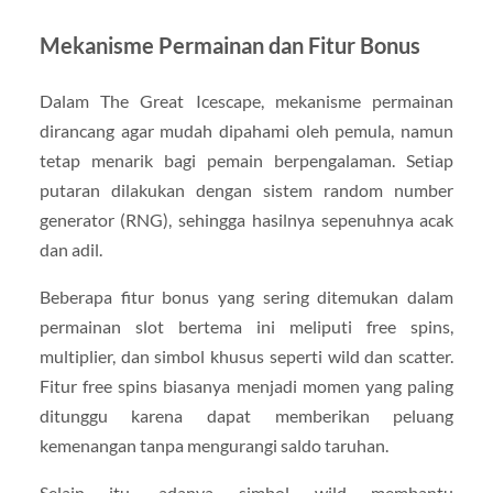
Mekanisme Permainan dan Fitur Bonus
Dalam
The Great Icescape
, mekanisme permainan
dirancang agar mudah dipahami oleh pemula, namun
tetap menarik bagi pemain berpengalaman. Setiap
putaran dilakukan dengan sistem random number
generator (RNG), sehingga hasilnya sepenuhnya acak
dan adil.
Beberapa fitur bonus yang sering ditemukan dalam
permainan slot bertema ini meliputi free spins,
multiplier, dan simbol khusus seperti wild dan scatter.
Fitur free spins biasanya menjadi momen yang paling
ditunggu karena dapat memberikan peluang
kemenangan tanpa mengurangi saldo taruhan.
Selain itu, adanya simbol wild membantu