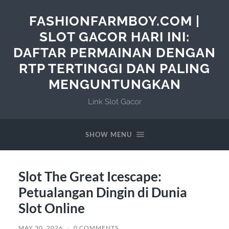
FASHIONFARMBOY.COM |
SLOT GACOR HARI INI:
DAFTAR PERMAINAN DENGAN
RTP TERTINGGI DAN PALING
MENGUNTUNGKAN
Link Slot Gacor
SHOW MENU
Slot The Great Icescape:
Petualangan Dingin di Dunia
Slot Online
MAY 30, 2026
/
0 COMMENTS