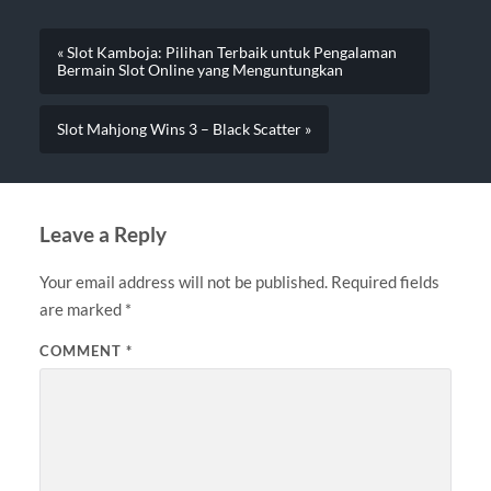
« Slot Kamboja: Pilihan Terbaik untuk Pengalaman
Bermain Slot Online yang Menguntungkan
Slot Mahjong Wins 3 – Black Scatter »
Leave a Reply
Your email address will not be published.
Required fields
are marked
*
COMMENT
*